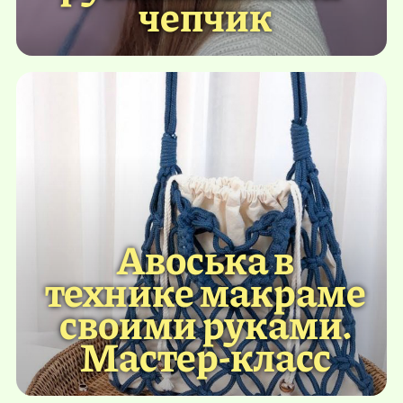
чепчик
Авоська в
технике макраме
своими руками.
Мастер-класс