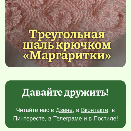
Треугольная
шаль крючком
«Маргаритки»
Давайте дружить!
Читайте нас в
Дзене
, в
Вконтакте
, в
Пинтересте
, в
Телеграме
и в
Постиле
!