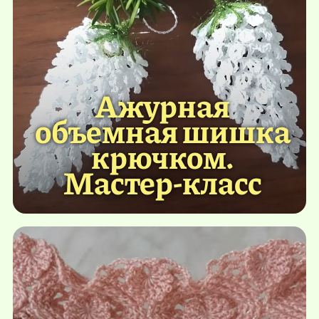
Ажурная
объемная шишка
крючком.
Мастер-класс