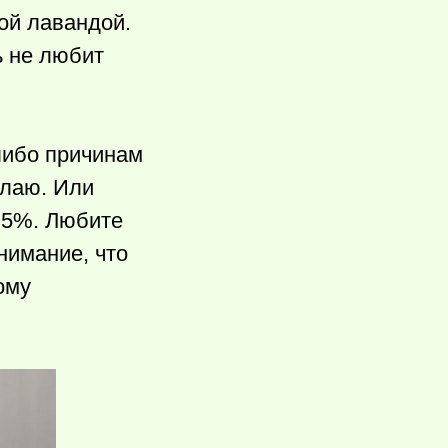
ой лавандой.
ь не любит
 либо причинам
делаю. Или
я 5%. Любите
нимание, что
ому