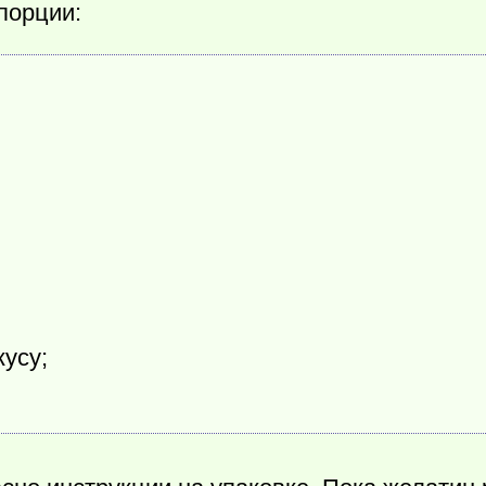
 порции:
кусу;