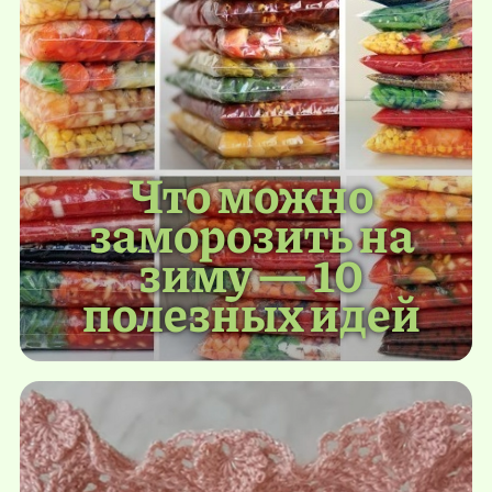
Что можно
заморозить на
зиму — 10
полезных идей