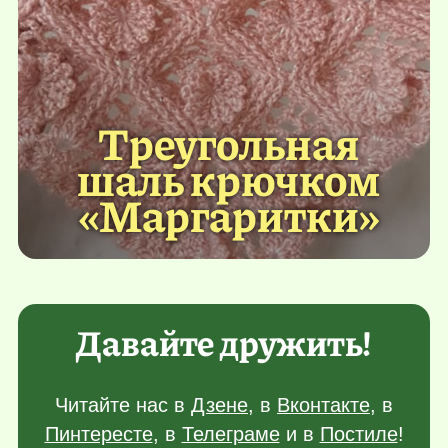
Треугольная
шаль крючком
«Маргаритки»
Давайте дружить!
Читайте нас в
Дзене
, в
Вконтакте
, в
Пинтересте
, в
Телеграме
и в
Постиле
!