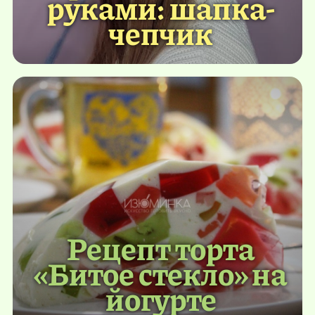
руками: шапка-
чепчик
Рецепт торта
«Битое стекло» на
йогурте