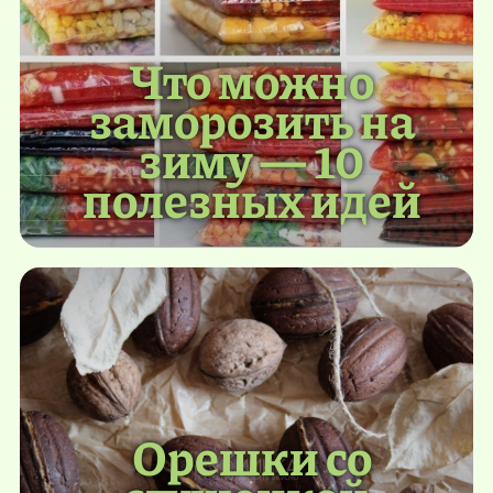
Что можно
заморозить на
зиму — 10
полезных идей
Орешки со