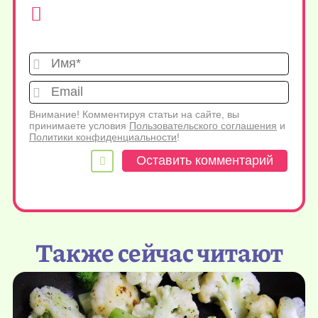
Имя*
Emai
Внимание! Комментируя статьи на сайте, вы
принимаете условия
Пользовательского соглашения
и
Политики конфиденциальности
!
Также сейчас читают