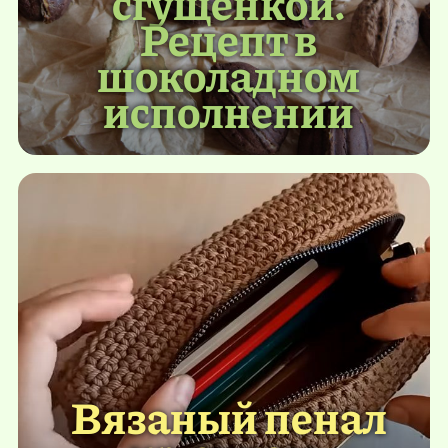
сгущенкой.
Рецепт в
шоколадном
исполнении
Вязаный пенал