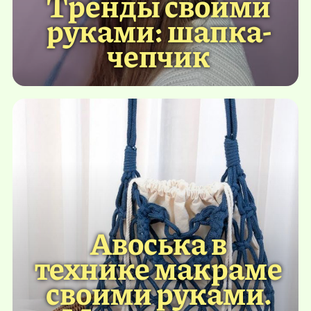
Тренды своими
руками: шапка-
чепчик
Авоська в
технике макраме
своими руками.