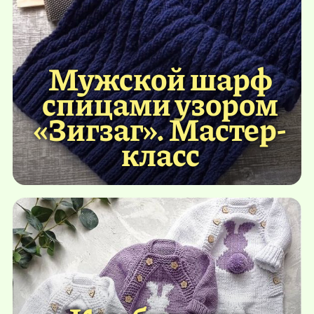
Мужской шарф
спицами узором
«Зигзаг». Мастер-
класс