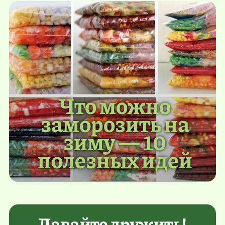
Что можно
заморозить на
зиму — 10
полезных идей
Давайте дружить!