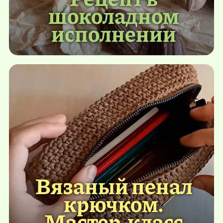
шоколадном
исполнении
Вязаный пенал
крючком.
Мастер-класс