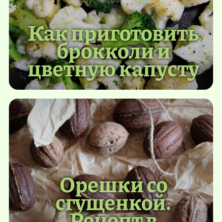
Как приготовить
брокколи и
цветную капусту
Орешки со
сгущенкой.
Рецепт в