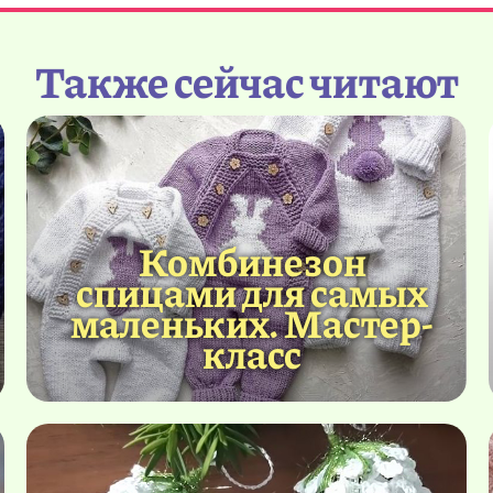
Также сейчас читают
Комбинезон
спицами для самых
маленьких. Мастер-
класс