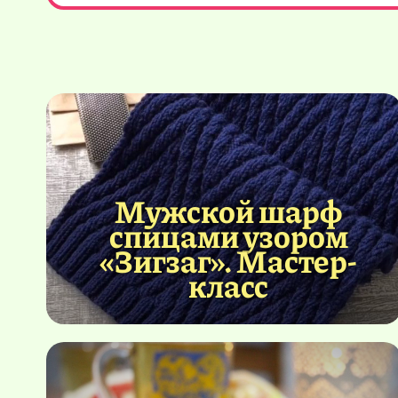
Мужской шарф
спицами узором
«Зигзаг». Мастер-
класс