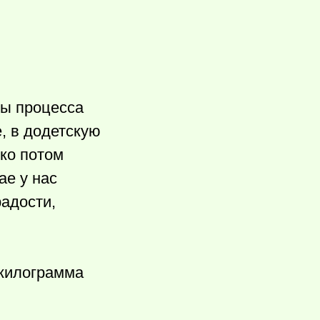
ты процесса
, в додетскую
ько потом
ае у нас
радости,
 килограмма