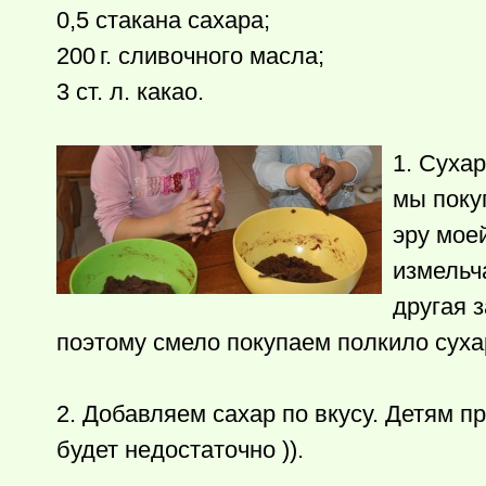
0,5 стакана сахара;
200 г.
сливочного масла;
3 ст. л. какао.
1. Суха
мы поку
эру моей
измельча
другая 
поэтому смело покупаем полкило суха
2. Добавляем сахар по вкусу. Детям п
будет недостаточно )).