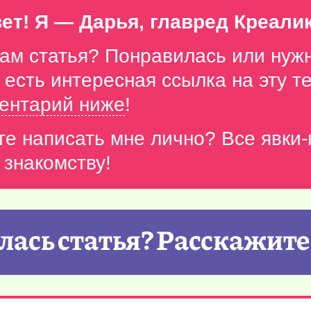
ет! Я — Дарья, главред Креали
вам статья? Понравилась или нуж
с есть интересная ссылка на эту 
ентарий ниже
!
те написать мне лично? Все явки
 знакомству!
ась статья? Расскажите