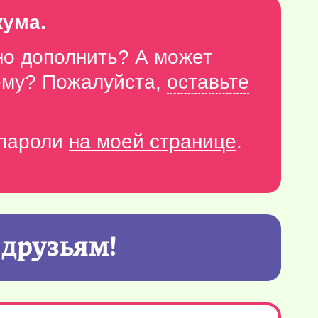
кума.
но дополнить? А может
тему? Пожалуйста,
оставьте
-пароли
на моей странице
.
 друзьям!