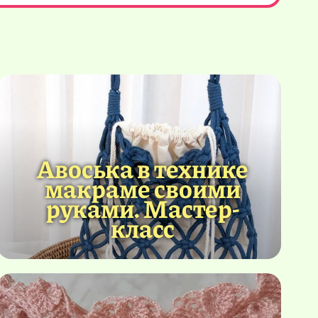
Авоська в технике
макраме своими
руками. Мастер-
класс