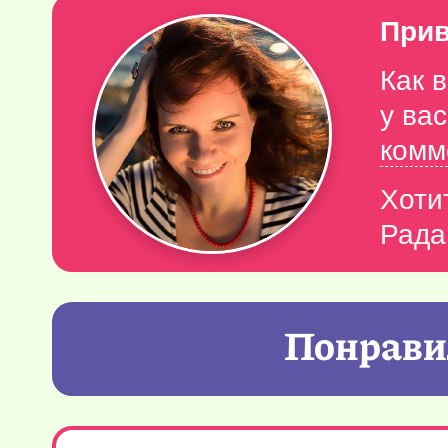
Прив
Как 
у ва
комм
Хоти
Рада
Понравил