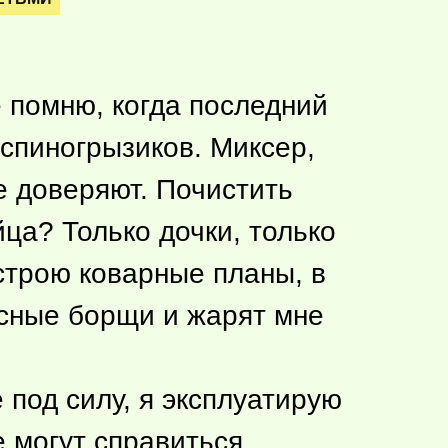
е помню, когда последний
 спиногрызиков. Миксер,
е доверяют. Почистить
ца? Только дочки, только
 строю коварные планы, в
сные борщи и жарят мне
 под силу, я эксплуатирую
 могут справиться.