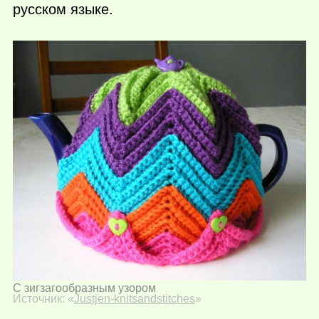
русском языке.
С зигзагообразным узором
Источник: «
Justjen-knitsandstitches
»