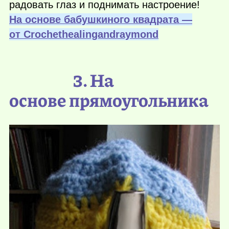
радовать глаз и поднимать настроение!
На основе бабушкиного квадрата —
от Сrochethealingandraymond
3. На
основе прямоугольника