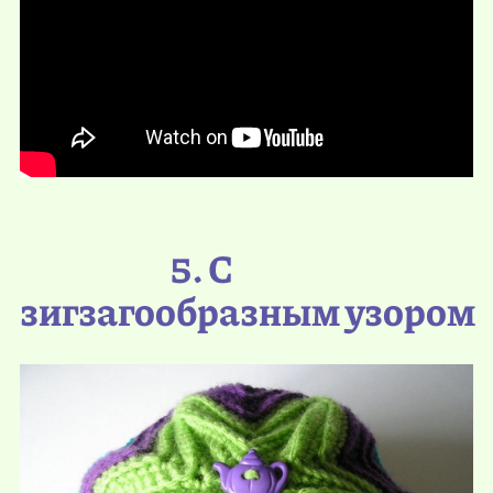
5. С
зигзагообразным узором