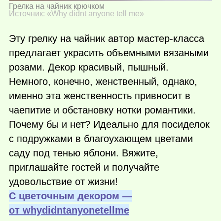
Грелка на чайник крючком
Источник: «
Why didnt anyone tell me
»
Эту грелку на чайник автор мастер-класса
предлагает украсить объемными вязаными
розами. Декор красивый, пышный.
Немного, конечно, женственный, однако,
именно эта женственность привносит в
чаепитие и обстановку нотки романтики.
Почему бы и нет? Идеально для посиделок
с подружками в благоухающем цветами
саду под тенью яблони. Вяжите,
приглашайте гостей и получайте
удовольствие от жизни!
С цветочным декором —
от whydidntanyonetellme