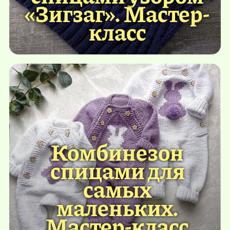
«Зигзаг». Мастер-
класс
Комбинезон
спицами для
самых
маленьких.
Мастер-класс