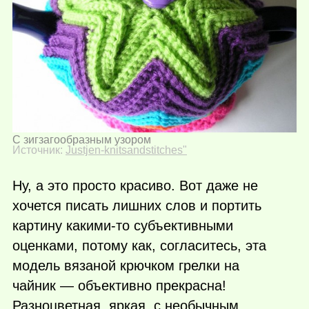
С зигзагообразным узором
Источник:
Justjen-knitsandstitches"
Ну, а это просто красиво. Вот даже не
хочется писать лишних слов и портить
картину
какими-то
субъективными
оценками, потому как, согласитесь, эта
модель вязаной крючком грелки на
чайник — объективно прекрасна!
Разноцветная, яркая, с необычным