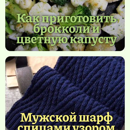
Как приготовить
брокколи и
цветную капусту
Мужской шарф
спицами узором