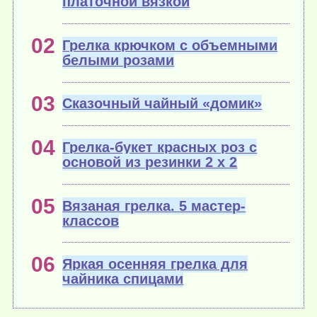
платочной вязкой
Грелка крючком с объемными
белыми розами
Сказочный чайный «домик»
Грелка-букет красных роз с
основой из резинки 2 х 2
Вязаная грелка. 5 мастер-
классов
Яркая осенняя грелка для
чайника спицами