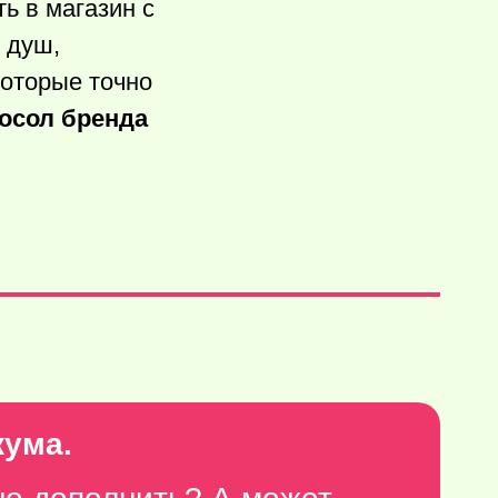
ь в магазин с
 душ,
которые точно
посол бренда
кума.