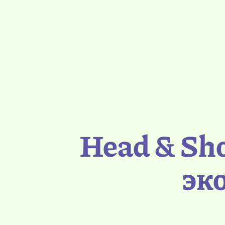
Head & Sh
эк