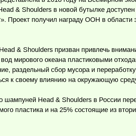
Head & Shoulders в новой бутылке доступен
т». Проект получил награду ООН в области 
Head & Shoulders призван привлечь вниман
 вод мирового океана пластиковыми отхода
ние, раздельный сбор мусора и переработку
ься к своему влиянию на окружающую среду
ио шампуней Head & Shoulders в России пер
ого пластика и на 25% состоящие из втор