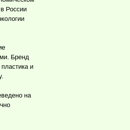
 в России
экологии
ие
ми. Бренд
 пластика и
.
еведено на
ично