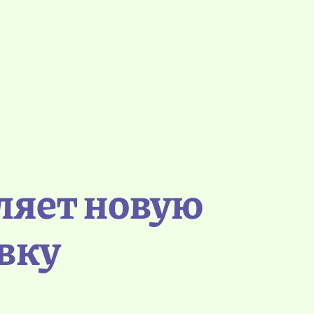
ляет новую
вку