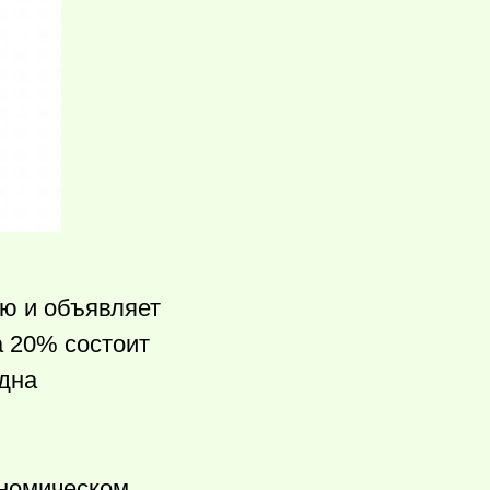
ию и объявляет
а 20% состоит
одна
ономическом