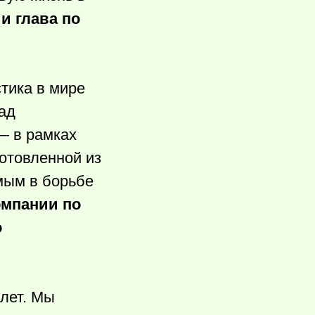
и глава по
тика в мире
рад
— в рамках
отовленной из
мым в борьбе
омпании по
о
 лет. Мы