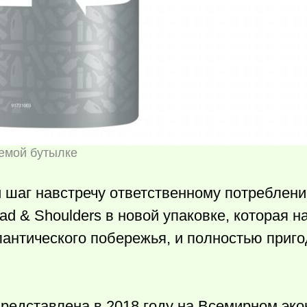
емой бутылке
 шаг навстречу ответственному потреблен
d & Shoulders в новой упаковке, которая н
лантического побережья, и полностью приг
представлена в 2018 году на Всемирном эк