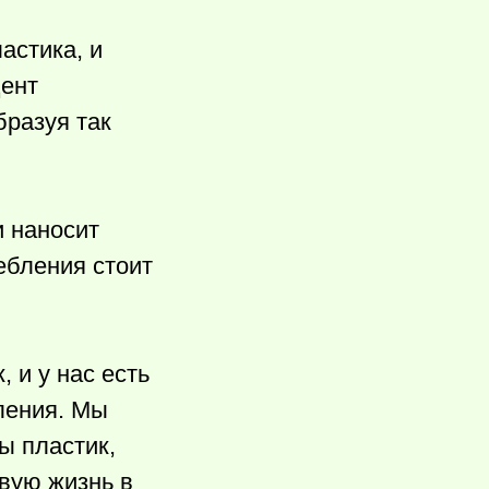
астика, и
цент
бразуя так
 наносит
ебления стоит
 и у нас есть
ления. Мы
ы пластик,
вую жизнь в