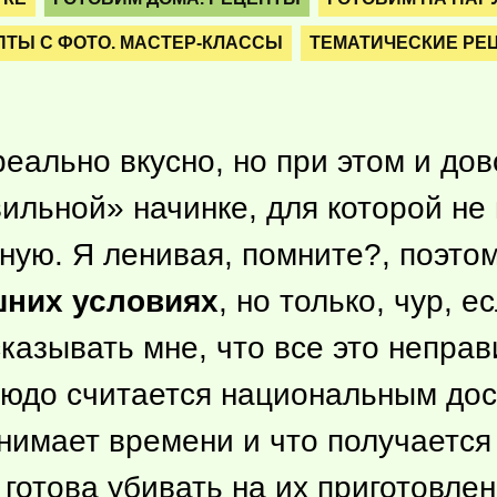
ПТЫ С ФОТО. МАСТЕР-КЛАССЫ
ТЕМАТИЧЕСКИЕ РЕ
еально вкусно, но при этом и дов
ильной» начинке, для которой не
ную. Я ленивая, помните?, поэто
шних условиях
, но только, чур, е
казывать мне, что все это непра
блюдо считается национальным дос
анимает времени и что получается
 готова убивать на их приготовлен