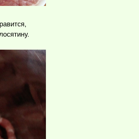
равится,
лосятину.