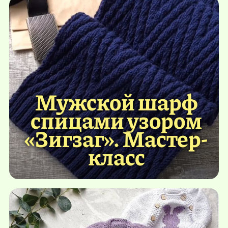
Мужской шарф
спицами узором
«Зигзаг». Мастер-
класс