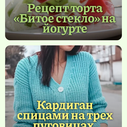
Рецепт торта
«Битое стекло» на
йогурте
Кардиган
спицами на трех
пуговицах.