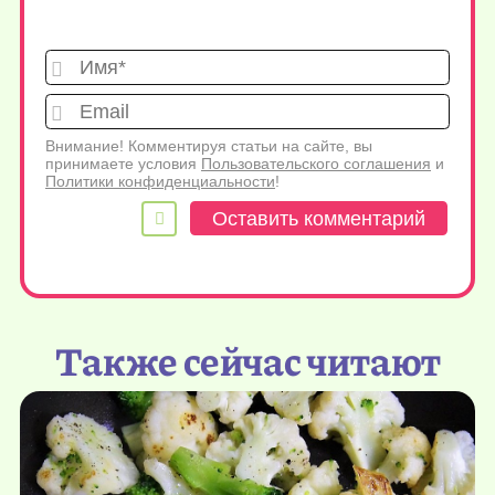
Имя*
Emai
Внимание! Комментируя статьи на сайте, вы
принимаете условия
Пользовательского соглашения
и
Политики конфиденциальности
!
Также сейчас читают