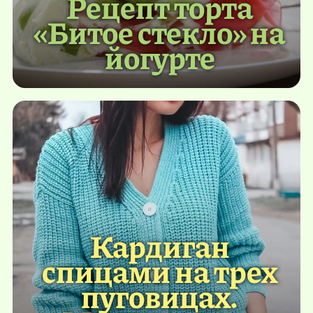
Рецепт торта
«Битое стекло» на
йогурте
Кардиган
спицами на трех
пуговицах.