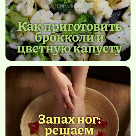
Как приготовить
брокколи и
цветную капусту
Запах ног:
решаем