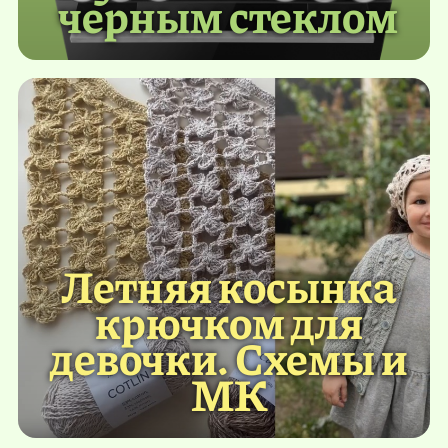
черным стеклом
Летняя косынка
крючком для
девочки. Схемы и
МК