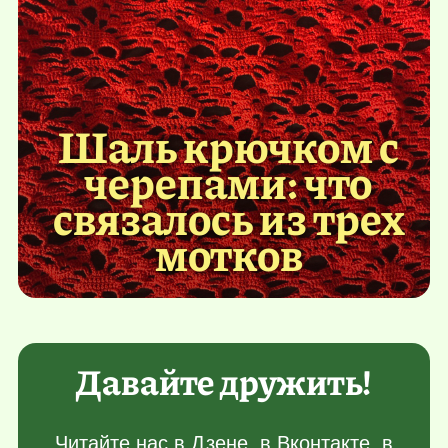
Шаль крючком с
черепами: что
связалось из трех
мотков
Давайте дружить!
Читайте нас в
Дзене
, в
Вконтакте
, в