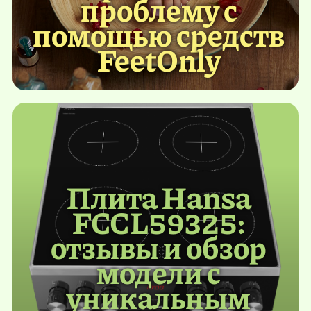
проблему с
помощью средств
FeetOnly
Плита Hansa
FCCL59325:
отзывы и обзор
модели с
уникальным