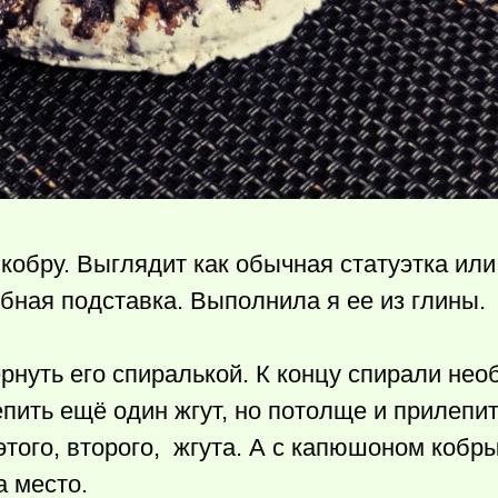
обру. Выглядит как обычная статуэтка или
обная подставка. Выполнила я ее из глины.
ернуть его спиралькой. К концу спирали не
пить ещё один жгут, но потолще и прилепит
этого, второго, жгута. А с капюшоном кобр
а место.