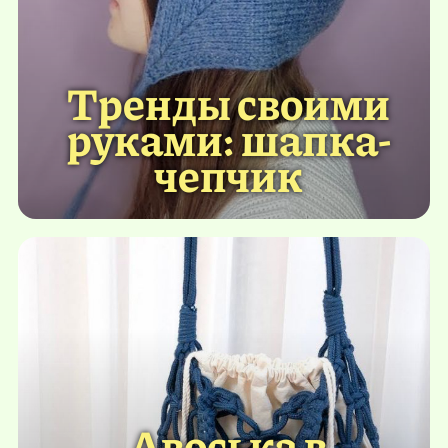
Тренды своими
руками: шапка-
чепчик
Авоська в