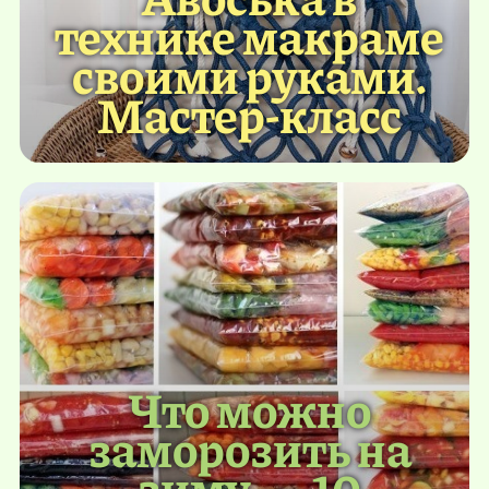
технике макраме
своими руками.
Мастер-класс
Что можно
заморозить на
зиму — 10