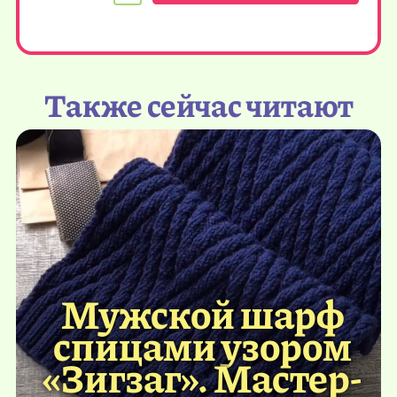
Также сейчас читают
Мужской шарф
спицами узором
«Зигзаг». Мастер-