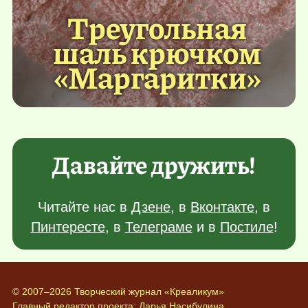
Треугольная
шаль крючком
«Маргаритки»
Давайте дружить!
Читайте нас в
Дзене
, в
Вконтакте
, в
Пинтересте
, в
Телеграме
и в
Постиле
!
© 2007–2026 Творческий журнал «Креаликум»
Главный редактор проекта:
Дарья Насибулина