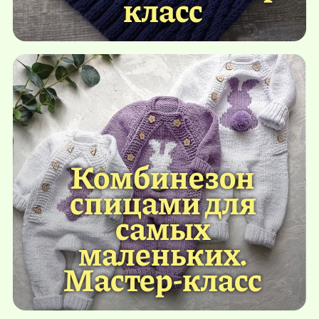
класс
Комбинезон
спицами для
самых
маленьких.
Мастер-класс