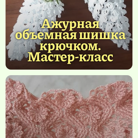
Ажурная
объемная шишка
крючком.
Мастер-класс