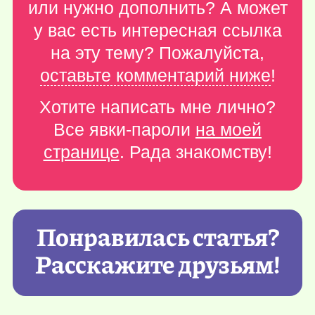
или нужно дополнить? А может
у вас есть интересная ссылка
на эту тему? Пожалуйста,
оставьте комментарий ниже
!
Хотите написать мне лично?
Все явки-пароли
на моей
странице
. Рада знакомству!
Понравилась статья?
Расскажите друзьям!