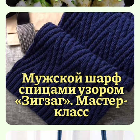
Мужской шарф
спицами узором
«Зигзаг». Мастер-
класс