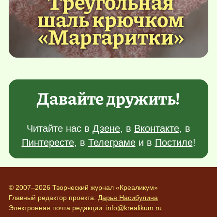
Треугольная
шаль крючком
«Маргаритки»
Давайте дружить!
Читайте нас в
Дзене
, в
Вконтакте
, в
Пинтересте
, в
Телеграме
и в
Постиле
!
© 2007–2026 Творческий журнал «Креаликум»
Главный редактор проекта:
Дарья Насибулина
Электронная почта редакции:
info@krealikum.ru