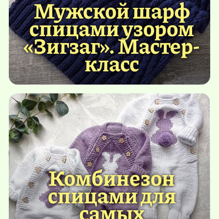
Мужской шарф
спицами узором
«Зигзаг». Мастер-
класс
Комбинезон
спицами для
самых