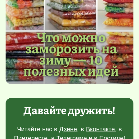
Что можно
заморозить на
зиму — 10
полезных идей
Давайте дружить!
Читайте нас в
Дзене
, в
Вконтакте
, в
Пинтересте
, в
Телеграме
и в
Постиле
!