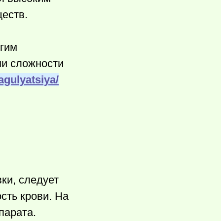
еств.
огим
ни сложности
agulyatsiya/
ки, следует
сть крови. На
парата.