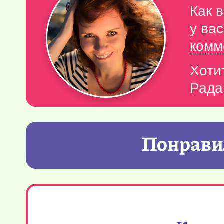
Как 
у ва
комм
Хоти
Рада
Понравил