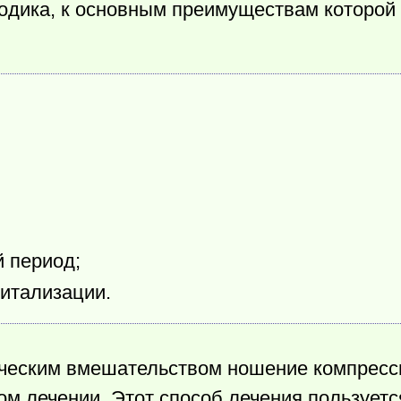
тодика, к основным преимуществам которой
 период;
питализации.
ическим вмешательством ношение компресс
ом лечении. Этот способ лечения пользует