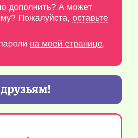
но дополнить? А может
тему? Пожалуйста,
оставьте
-пароли
на моей странице
.
 друзьям!