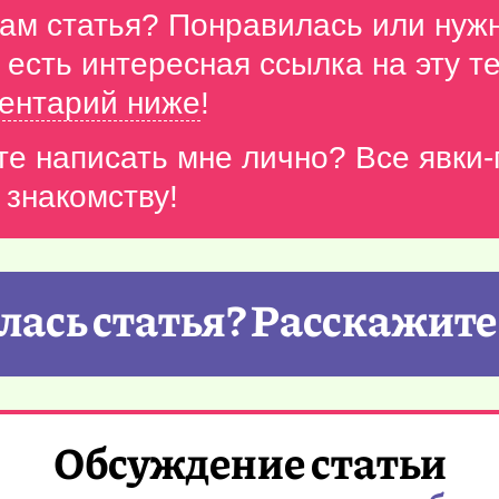
вам статья? Понравилась или нуж
с есть интересная ссылка на эту 
ентарий ниже
!
те написать мне лично? Все явки
 знакомству!
ась статья? Расскажите
Обсуждение статьи