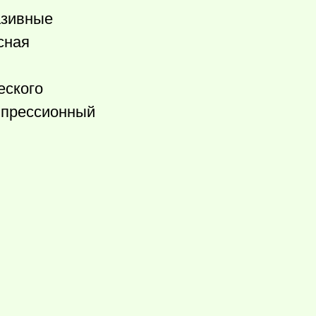
азивные
сная
еского
мпрессионный