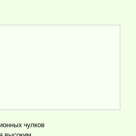
ионных чулков
ся высоким