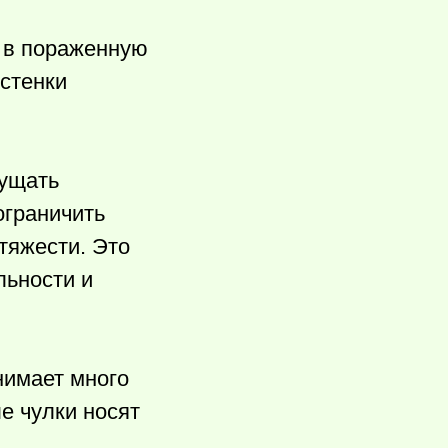
а в пораженную
 стенки
щущать
ограничить
тяжести. Это
льности и
нимает много
е чулки носят