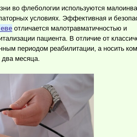
езни во флебологии используются малоинв
улаторных условиях. Эффективная и безопа
иеве
отличается малотравматичностью и
итализации пациента. В отличие от классич
енным периодом реабилитации, а носить ко
е два месяца.