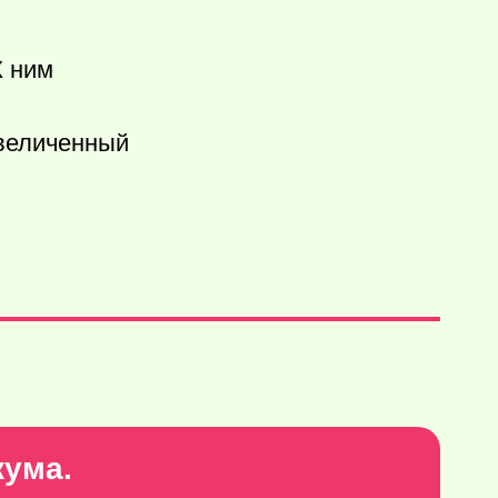
К ним
увеличенный
кума.