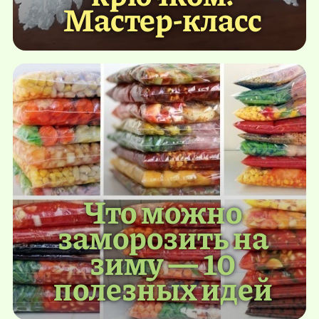
Мастер-класс
Что можно
заморозить на
зиму — 10
полезных идей