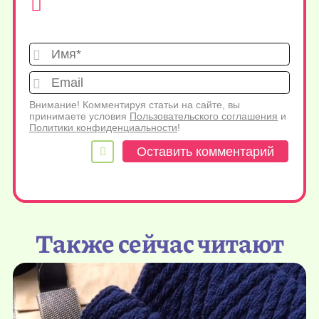
Имя*
Emai
Внимание! Комментируя статьи на сайте, вы
принимаете условия
Пользовательского соглашения
и
Политики конфиденциальности
!
Также сейчас читают