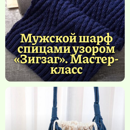
Мужской шарф
спицами узором
«Зигзаг». Мастер-
класс