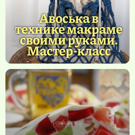
Авоська в
технике макраме
своими руками.
Мастер-класс