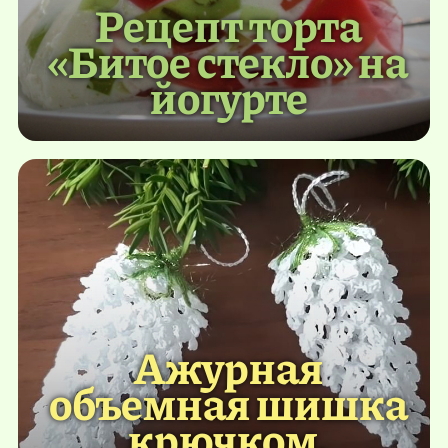
Рецепт торта
«Битое стекло» на
йогурте
Ажурная
объемная шишка
крючком.