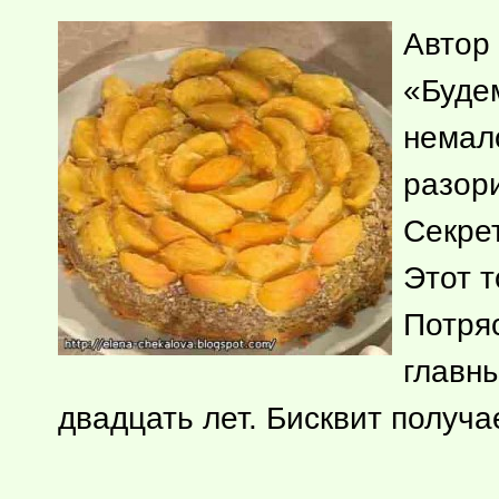
Автор
«Будем
немало
разор
Секрет
Этот т
Потря
главн
двадцать лет. Бисквит получ