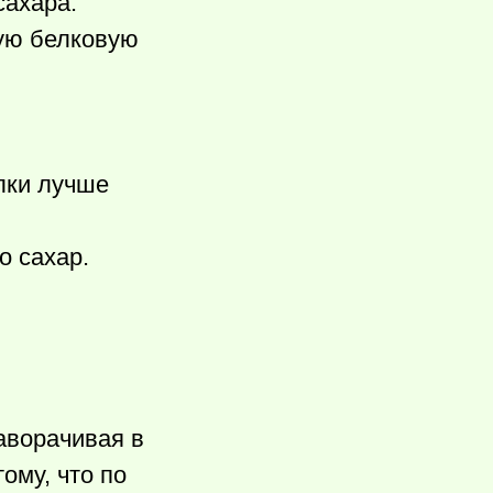
сахара.
ную белковую
елки лучше
о сахар.
аворачивая в
ому, что по