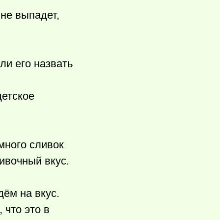
 не выпадет,
ли его назвать
детское
много сливок
ивочный вкус.
дём на вкус.
 что это в