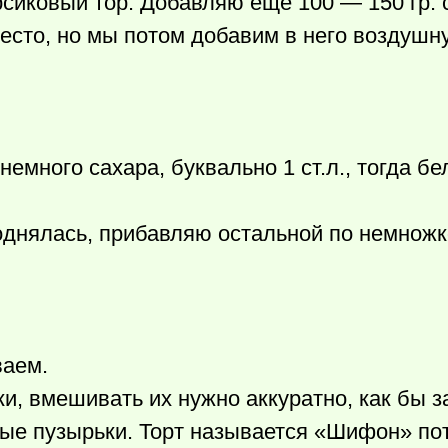
ерсиковый тор. Добавляю ещё 100 — 150 гр. 
тесто, но мы потом добавим в него воздуш
емного сахара, буквально 1 ст.л., тогда б
поднялась, прибавляю остальной по немножк
ваем.
, вмешивать их нужно аккуратно, как бы з
ные пузырьки. Торт называется «Шифон» пот