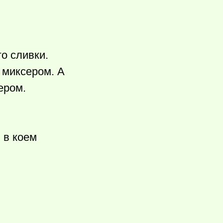
о сливки.
 миксером. А
ером.
 в коем