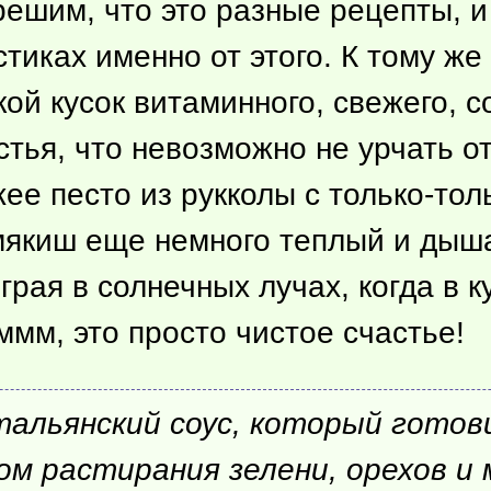
решим, что это разные рецепты, и
тиках именно от этого. К тому же
кой кусок витаминного, свежего, с
стья, что невозможно не урчать от
е песто из рукколы с только-тол
а мякиш еще немного теплый и дыш
рая в солнечных лучах, когда в к
мм, это просто чистое счастье!
альянский соус, который готов
м растирания зелени, орехов и 