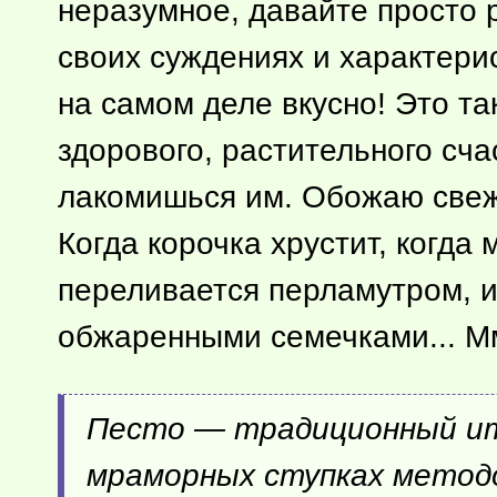
неразумное, давайте просто 
своих суждениях и характерис
на самом деле вкусно! Это та
здорового, растительного сча
лакомишься им. Обожаю свеже
Когда корочка хрустит, когд
переливается перламутром, иг
обжаренными семечками... Мм
Песто — традиционный ит
мраморных ступках методо