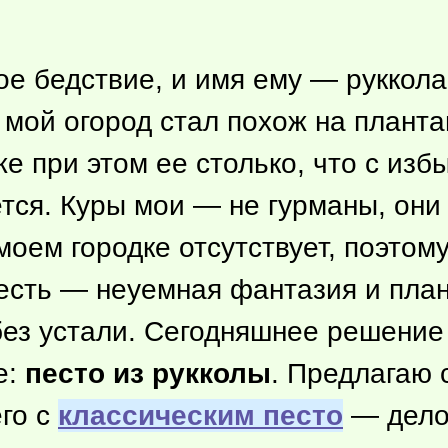
ое бедствие, и имя ему — руккола
 мой огород стал похож на планта
 при этом ее столько, что с избы
тся. Куры мои — не гурманы, они 
оем городке отсутствует, поэтом
 есть — неуемная фантазия и пла
без устали. Сегодняшнее решение
е:
песто из рукколы
. Предлагаю 
его с
классическим песто
— дело 