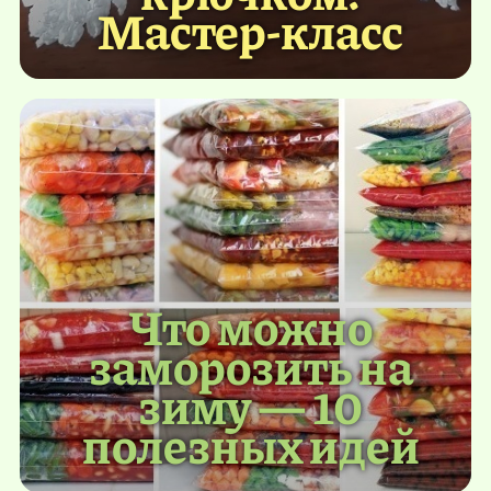
Мастер-класс
Что можно
заморозить на
зиму — 10
полезных идей