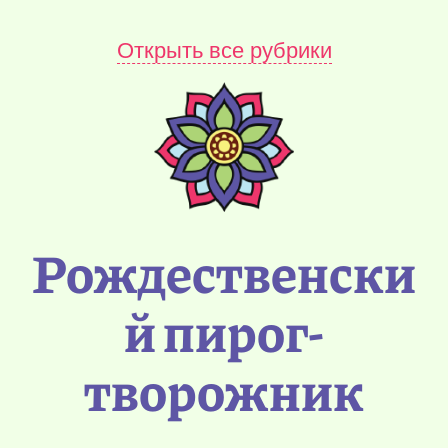
Открыть все рубрики
Рождественски
й пирог-
творожник