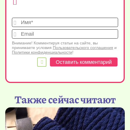
Имя*
Emai
Внимание! Комментируя статьи на сайте, вы
принимаете условия
Пользовательского соглашения
и
Политики конфиденциальности
!
Также сейчас читают