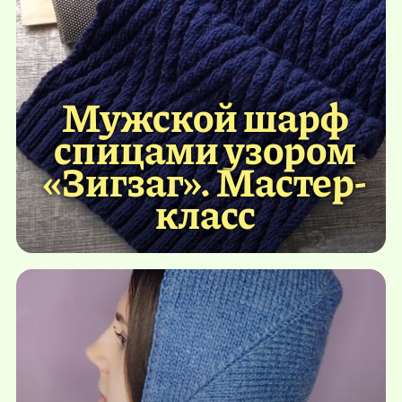
Мужской шарф
спицами узором
«Зигзаг». Мастер-
класс