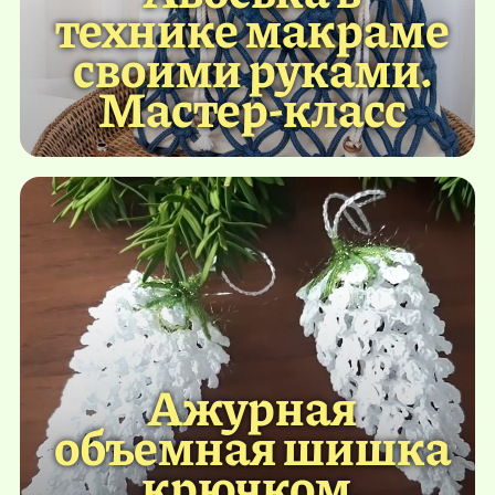
технике макраме
своими руками.
Мастер-класс
Ажурная
объемная шишка
крючком.