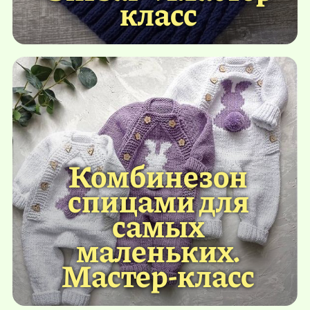
класс
Комбинезон
спицами для
самых
маленьких.
Мастер-класс