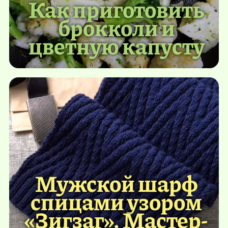
Как приготовить
брокколи и
цветную капусту
Мужской шарф
спицами узором
«Зигзаг». Мастер-