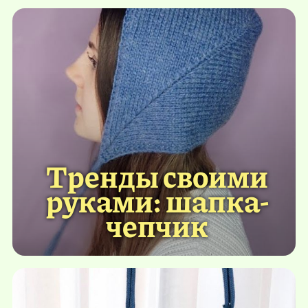
Тренды своими
руками: шапка-
чепчик