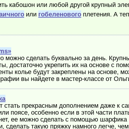
ить кабошон или любой другой крупный эле
аичного
или
гобеленового
плетения. А теп
ams»
го можно сделать буквально за день. Крупн
, достаточно укрепить их на основе с по
енты колье будут закреплены на основе, мо
рафии вы найдете в мастер-классе от Ольги
ка
 стать прекрасным дополнением даже к са
или поясе, особенно если в этой части пла
нет, ее можно сделать с помощью шарфика 
и, сделать такую пряжку намного легче, че