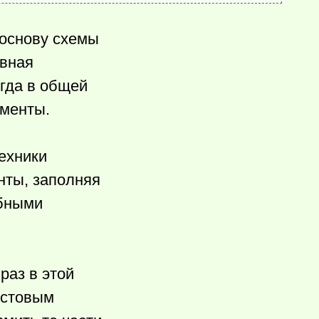
 основу схемы
овная
гда в общей
менты.
ехники
нты, заполняя
обными
раз в этой
истовым