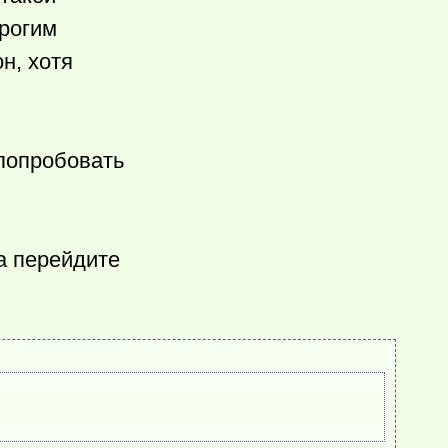
орогим
н, хотя
 попробовать
а перейдите