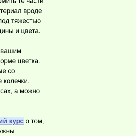
рмить те части
атериал вроде
 под тяжестью
ины и цвета.
 вашим
орме цветка.
ые со
 колечки.
сах, а можно
ий курс
о том,
нужны