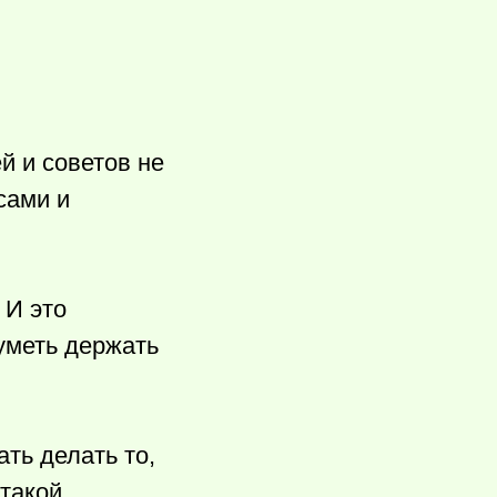
й и советов не
сами и
 И это
уметь держать
ать делать то,
 такой