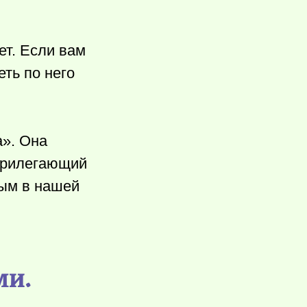
ет. Если вам
ть по него
a». Она
уприлегающий
вым в нашей
ми.