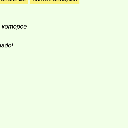
 которое
надо!