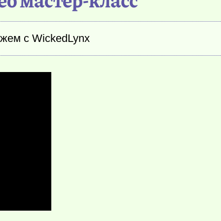
яжем с WickedLynx