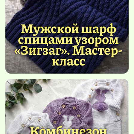
Мужской шарф
спицами узором
«Зигзаг». Мастер-
класс
Комбинезон