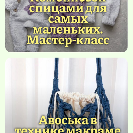
спицами для
самых
маленьких.
Мастер-класс
Авоська в
технике макраме