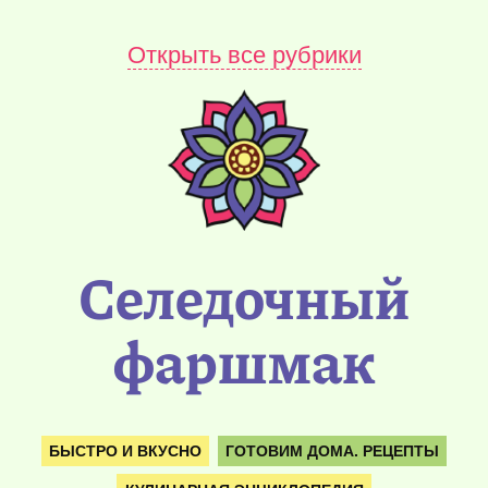
Открыть все рубрики
Селедочный
фаршмак
БЫСТРО И ВКУСНО
ГОТОВИМ ДОМА. РЕЦЕПТЫ