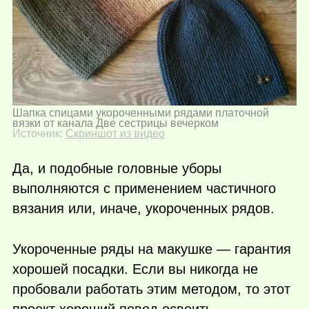
Шапка спицами укороченными рядами платочной
вязки от канала Две сестрицы вечерком
Источник:
Скриншот из видео
Да, и подобные головные уборы
выполняются с применением частичного
вязания или, иначе, укороченных рядов.
Укороченные ряды на макушке — гарантия
хорошей посадки. Если вы никогда не
пробовали работать этим методом, то этот
проект хороший повод освоить