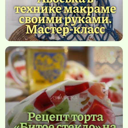
технике макраме
своими руками.
Мастер-класс
Рецепт торта
«Битое стекло» на