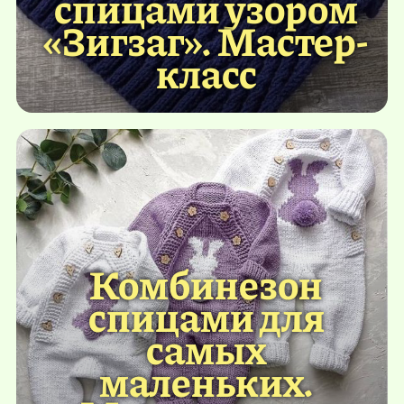
спицами узором
«Зигзаг». Мастер-
класс
Комбинезон
спицами для
самых
маленьких.