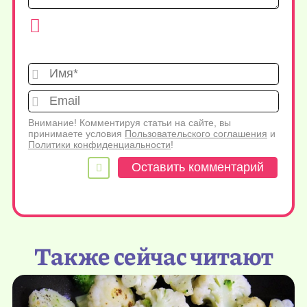
Имя*
Emai
Внимание! Комментируя статьи на сайте, вы
принимаете условия
Пользовательского соглашения
и
Политики конфиденциальности
!
Также сейчас читают