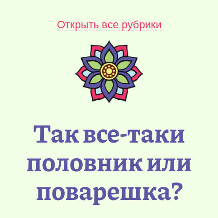
Открыть все рубрики
Так все-таки
половник или
поварешка?