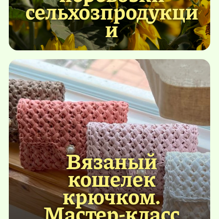
сельхозпродукци
и
Вязаный
кошелек
крючком.
Мастер-класс