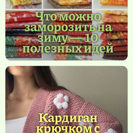
Что можно
заморозить на
зиму — 10
полезных идей
Кардиган
крючком с