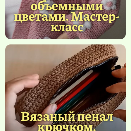
объемными
цветами. Мастер-
класс
Вязаный пенал
крючком.