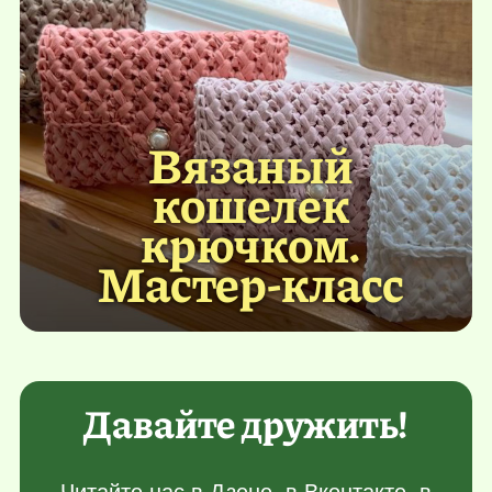
Вязаный
кошелек
крючком.
Мастер-класс
Давайте дружить!
Читайте нас в
Дзене
, в
Вконтакте
, в