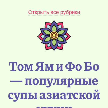
Открыть все рубрики
Том Ям и Фо Бо
— популярные
супы азиатской