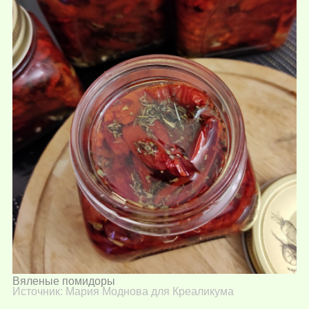
Вяленые помидоры
Источник: Мария Моднова для Креаликума