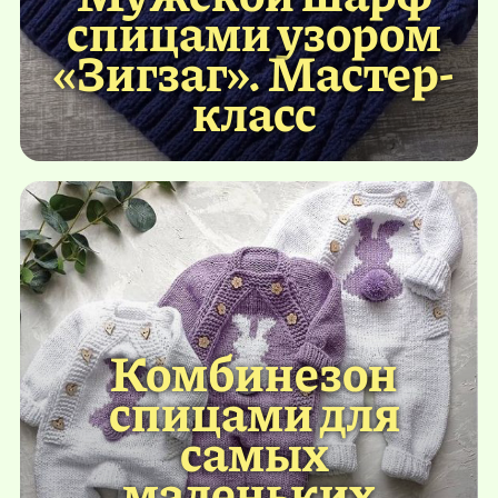
спицами узором
«Зигзаг». Мастер-
класс
Комбинезон
спицами для
самых
маленьких.