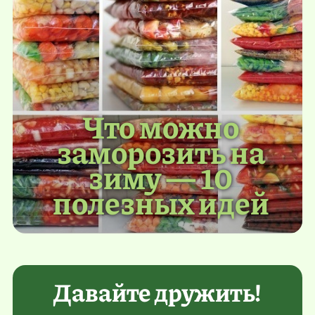
Что можно
заморозить на
зиму — 10
полезных идей
Давайте дружить!