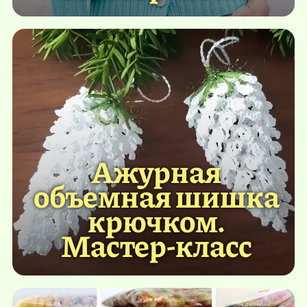
Ажурная
объемная шишка
крючком.
Мастер-класс