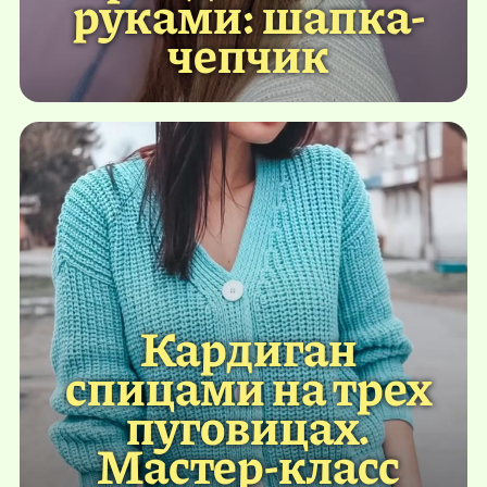
руками: шапка-
чепчик
Кардиган
спицами на трех
пуговицах.
Мастер-класс