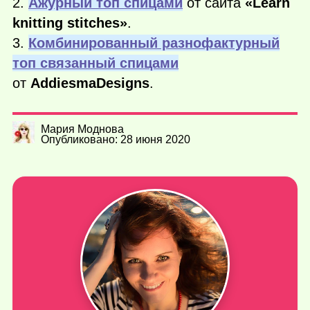
2.
Ажурный топ спицами
от сайта
«Learn
knitting stitches»
.
3.
Комбинированный разнофактурный
топ связанный спицами
от
AddiesmaDesigns
.
Мария Моднова
Опубликовано: 28 июня 2020