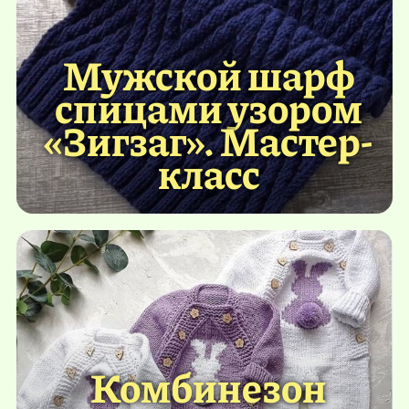
Мужской шарф
спицами узором
«Зигзаг». Мастер-
класс
Комбинезон