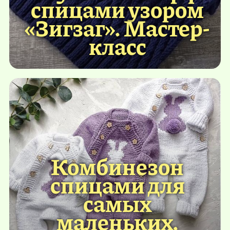
спицами узором
«Зигзаг». Мастер-
класс
Комбинезон
спицами для
самых
маленьких.