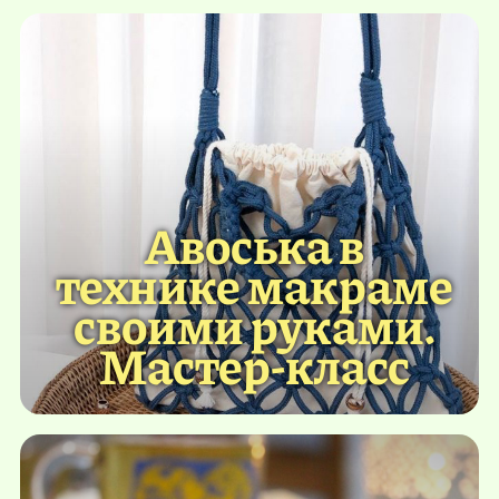
Авоська в
технике макраме
своими руками.
Мастер-класс