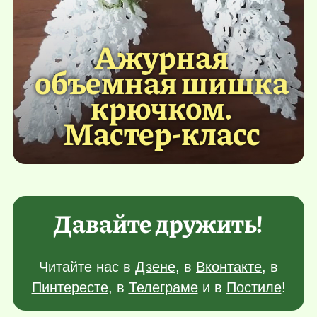
Ажурная
объемная шишка
крючком.
Мастер-класс
Давайте дружить!
Читайте нас в
Дзене
, в
Вконтакте
, в
Пинтересте
, в
Телеграме
и в
Постиле
!