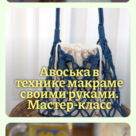
Авоська в
технике макраме
своими руками.
Мастер-класс