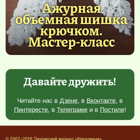
Ажурная
объемная шишка
крючком.
Мастер-класс
Давайте дружить!
Читайте нас в
Дзене
, в
Вконтакте
, в
Пинтересте
, в
Телеграме
и в
Постиле
!
© 2007–2026 Творческий журнал «Креаликум»