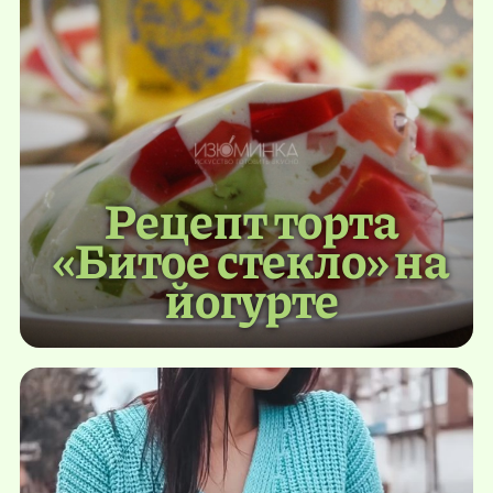
Рецепт торта
«Битое стекло» на
йогурте