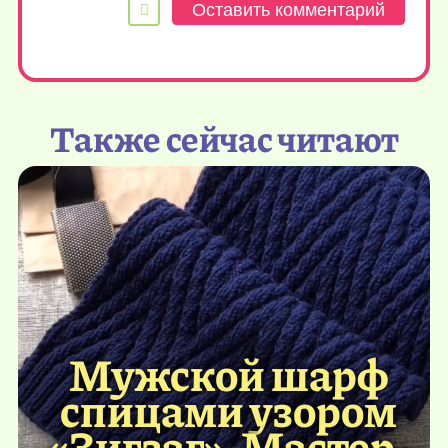
Также сейчас читают
Мужской шарф
спицами узором
«Зигзаг». Мастер-