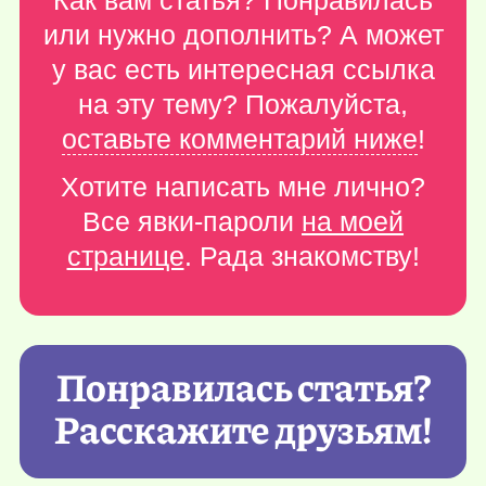
Как вам статья? Понравилась
или нужно дополнить? А может
у вас есть интересная ссылка
на эту тему? Пожалуйста,
оставьте комментарий ниже
!
Хотите написать мне лично?
Все явки-пароли
на моей
странице
. Рада знакомству!
Понравилась статья?
Расскажите друзьям!