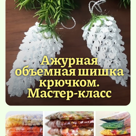
Ажурная
объемная шишка
крючком.
Мастер-класс