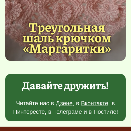
Треугольная
шаль крючком
«Маргаритки»
Давайте дружить!
Читайте нас в
Дзене
, в
Вконтакте
, в
Пинтересте
, в
Телеграме
и в
Постиле
!