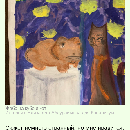
Жаба на кубе и кот
Источник: Елизавета Абдураимова для Креаликум
Сюжет немного странный, но мне нравится,