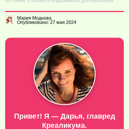
Источник: Елизавета Абдураимова для Креаликум
Мария Моднова
Опубликовано: 27 мая 2024
Привет! Я — Дарья, главред
Креаликума.