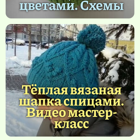
цветами. Схемы
Тёплая вязаная
шапка спицами.
Видео мастер-
класс