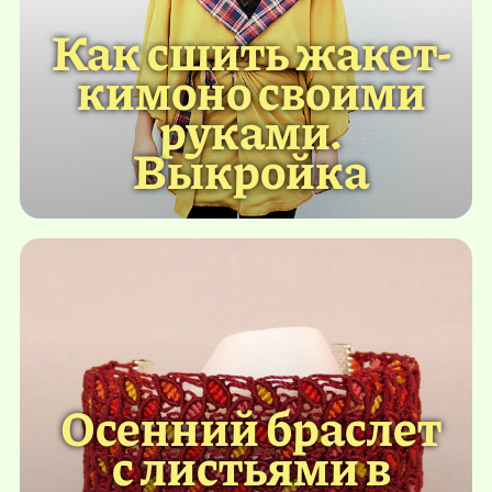
Как сшить жакет-
кимоно своими
руками.
Выкройка
Осенний браслет
с листьями в