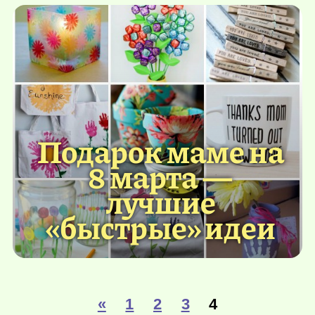
Подарок маме на
8 марта —
лучшие
«быстрые» идеи
«
1
2
3
4