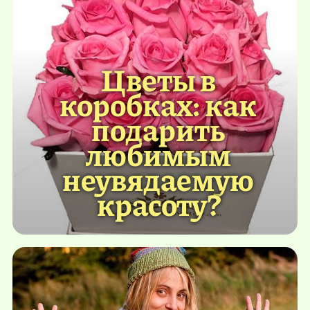
Цветы в
коробках: как
подарить
любимым
неувядаемую
красоту?