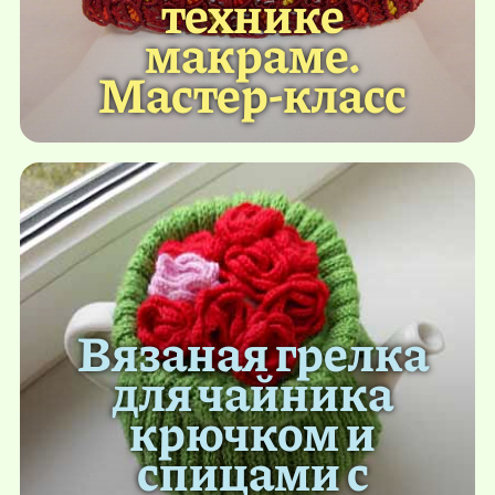
технике
макраме.
Мастер-класс
Вязаная грелка
для чайника
крючком и
спицами с