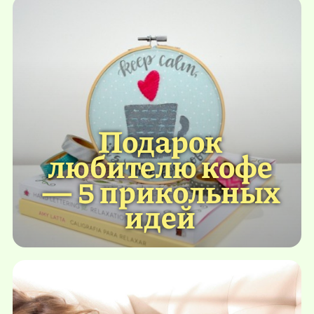
Подарок
любителю кофе
— 5 прикольных
идей