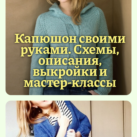
Капюшон своими
руками. Схемы,
описания,
выкройки и
мастер-классы