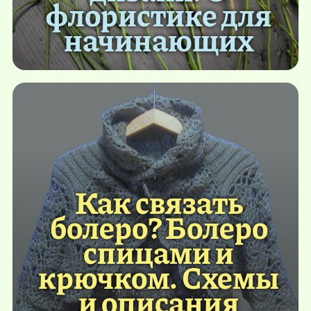
флористике для
начинающих
Как связать
болеро? Болеро
спицами и
крючком. Схемы
и описания