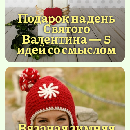
Подарок на день
Святого
Валентина — 5
идей со смыслом
Вязаная зимняя