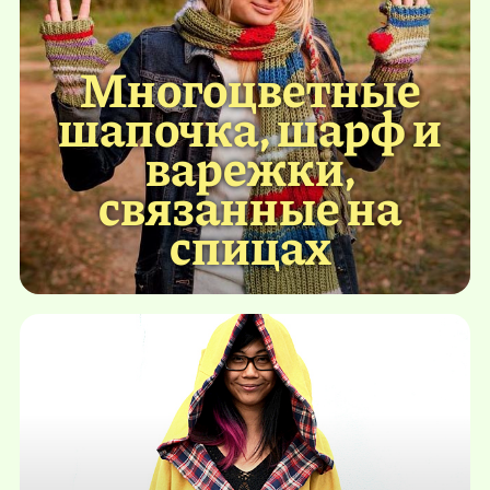
Многоцветные
шапочка, шарф и
варежки,
связанные на
спицах