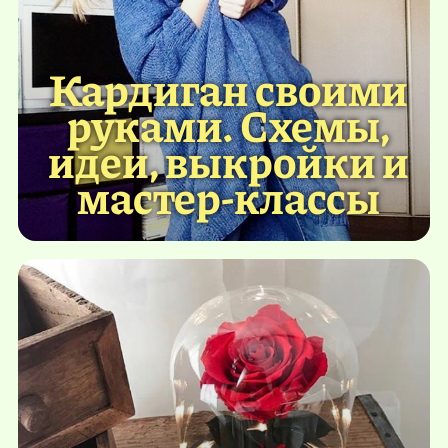
Кардиган своими
руками. Схемы,
идеи, выкройки и
мастер-классы