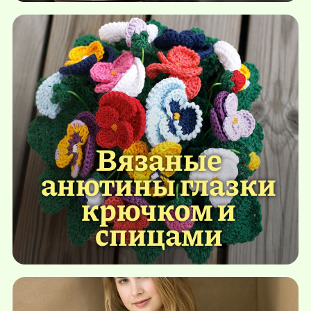
Вязаные
анютины глазки
крючком и
спицами