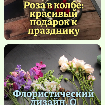
Роза в колбе:
красивый
подарок к
празднику
Флористический
дизайн. О