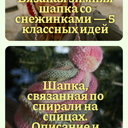
шапка со
снежинками — 5
классных идей
Шапка,
связанная по
спирали на
спицах.
Описание и