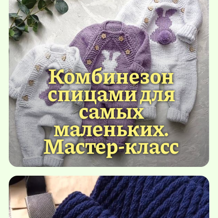
Комбинезон
спицами для
самых
маленьких.
Мастер-класс