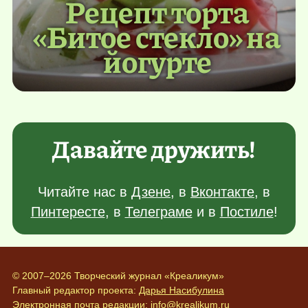
Рецепт торта
«Битое стекло» на
йогурте
Давайте дружить!
Читайте нас в
Дзене
, в
Вконтакте
, в
Пинтересте
, в
Телеграме
и в
Постиле
!
© 2007–2026 Творческий журнал «Креаликум»
Главный редактор проекта:
Дарья Насибулина
Электронная почта редакции:
info@krealikum.ru