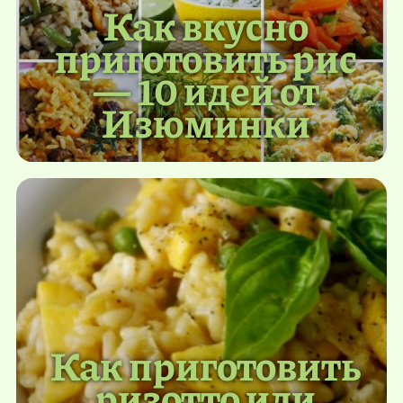
Как вкусно
приготовить рис
— 10 идей от
Изюминки
Как приготовить
ризотто или