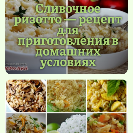
Сливочное
ризотто — рецепт
для
приготовления в
домашних
условиях