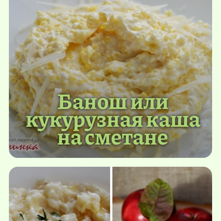
Банош или
кукурузная каша
на сметане