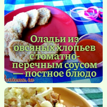
Оладьи из
овсяных хлопьев
с томатно-
перечным соусом
— постное блюдо