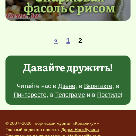
фасоль с рисом
«
1
2
Давайте дружить!
Читайте нас в
Дзене
, в
Вконтакте
, в
Пинтересте
, в
Телеграме
и в
Постиле
!
© 2007–2026 Творческий журнал «Креаликум»
Главный редактор проекта:
Дарья Насибулина
Электронная почта редакции:
info@krealikum.ru