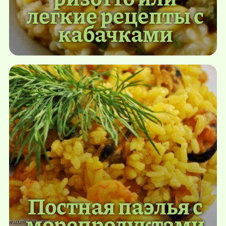
легкие рецепты с
кабачками
Постная паэлья с
морепродуктами