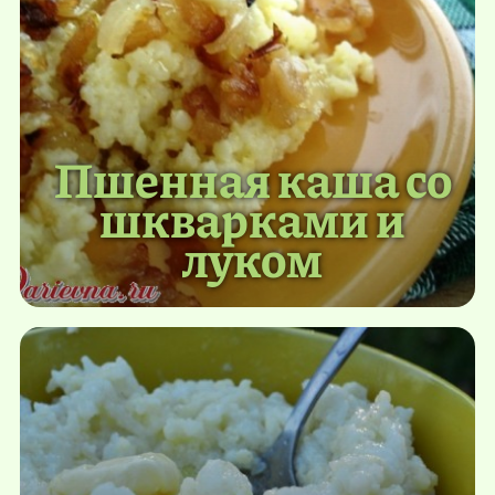
Пшенная каша со
шкварками и
луком