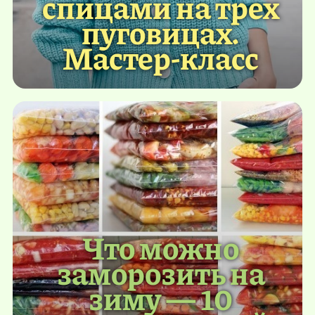
спицами на трех
пуговицах.
Мастер-класс
Что можно
заморозить на
зиму — 10