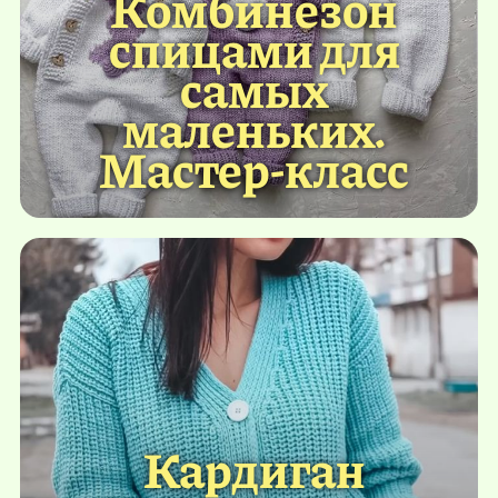
Комбинезон
спицами для
самых
маленьких.
Мастер-класс
Кардиган