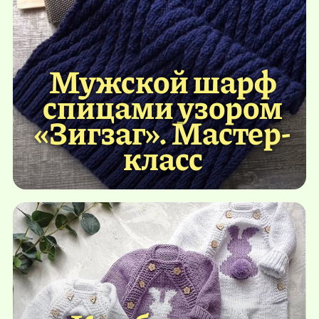
Мужской шарф
спицами узором
«Зигзаг». Мастер-
класс