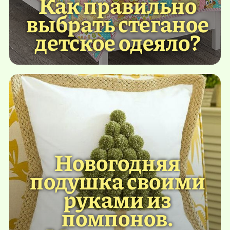
Как правильно
выбрать стеганое
детское одеяло?
Новогодняя
подушка своими
руками из
помпонов.