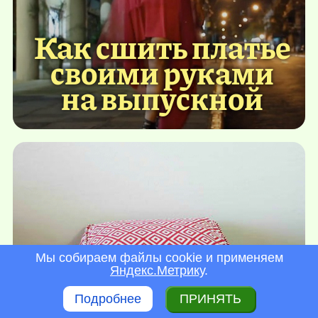
Как сшить платье
своими руками
на выпускной
Мы собираем файлы cookie и применяем
Яндекс.Метрику
.
Подробнее
ПРИНЯТЬ