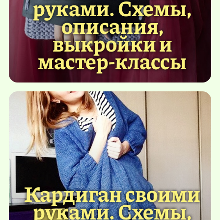
руками. Схемы,
описания,
выкройки и
мастер-классы
Кардиган своими
руками. Схемы,