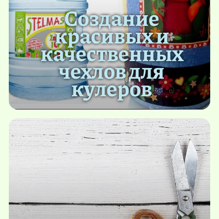
Создание
красивых и
качественных
чехлов для
кулеров