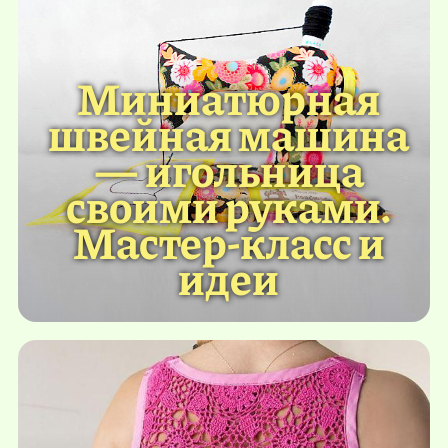
Миниатюрная
швейная машина
— игольница
своими руками.
Мастер-класс и
идеи