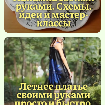
руками. Схемы,
идеи и мастер-
классы
Летнее платье
своими руками
просто и быстро.