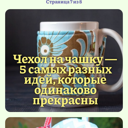
Страница 7 из 8
Чехол на чашку —
5 самых разных
идей, которые
одинаково
прекрасны