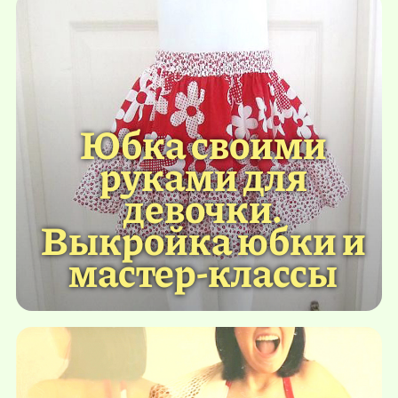
Юбка своими
руками для
девочки.
Выкройка юбки и
мастер-классы