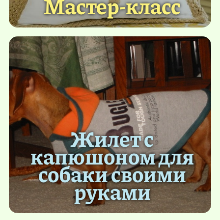
Мастер-класс
Жилет с
капюшоном для
собаки своими
руками