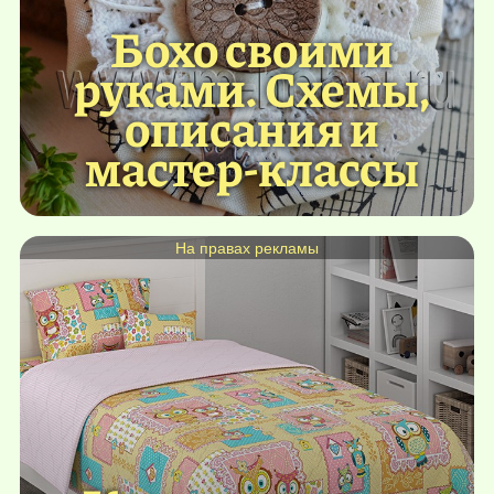
Бохо своими
руками. Схемы,
описания и
мастер-классы
На правах рекламы