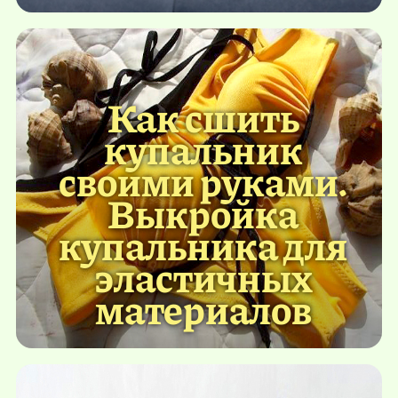
Как сшить
купальник
своими руками.
Выкройка
купальника для
эластичных
материалов