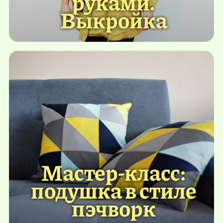
руками.
Выкройка
Мастер-класс:
подушка в стиле
пэчворк