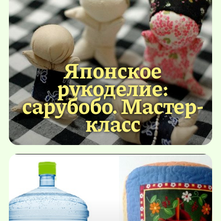
Японское
рукоделие:
сарубобо. Мастер-
класс