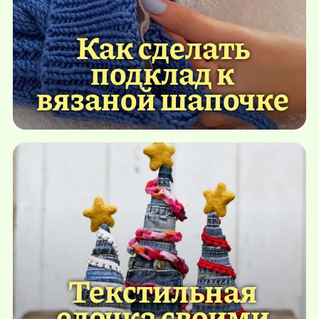
Как сделать
подклад к
вязаной шапочке
Текстильная
елочка своими