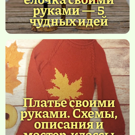
руками — 5
чудных идей
Платье своими
руками. Схемы,
описания и
мастер-классы