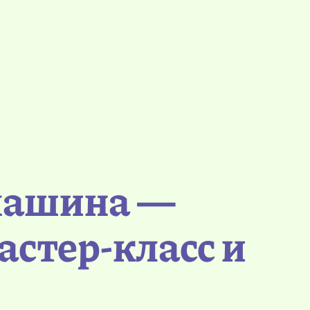
машина —
стер-класс и