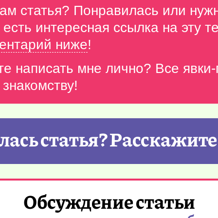
вам статья? Понравилась или нуж
с есть интересная ссылка на эту 
ентарий ниже
!
те написать мне лично? Все явки
 знакомству!
ась статья? Расскажите
Обсуждение статьи