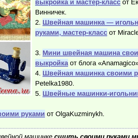
выкройка и мастер-класс
от Е
Винничек.
2.
Швейная машинка — иголь
руками, мастер-класс
от Miracl
3.
Мини швейная машина свои
выкройка
от блога «Anamagico»
4.
Швейная машинка своими 
Petelka1980.
5.
Швейные машинки-игольн
воими руками
от OlgaKuzminykh.
швейной машинке
сшить своими руками м