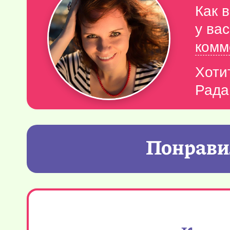
Как 
у ва
комм
Хоти
Рада
Понравил