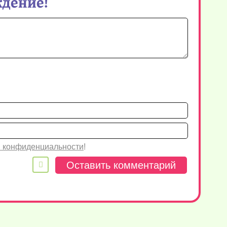
ждение!
Имя*
Email
 конфиденциальности
!