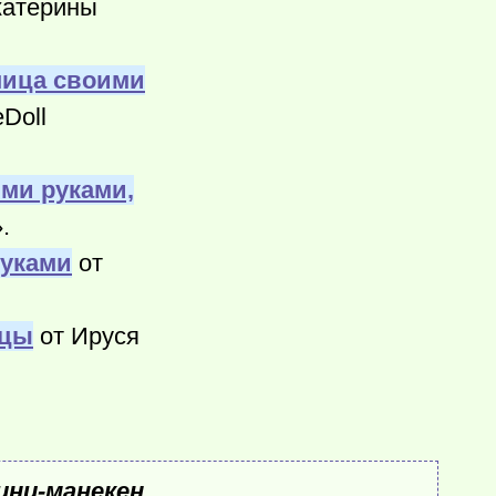
катерины
ница своими
eDoll
ми руками,
.
руками
от
ицы
от Ируся
ини-манекен
.