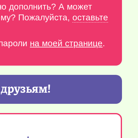
но дополнить? А может
тему? Пожалуйста,
оставьте
-пароли
на моей странице
.
 друзьям!