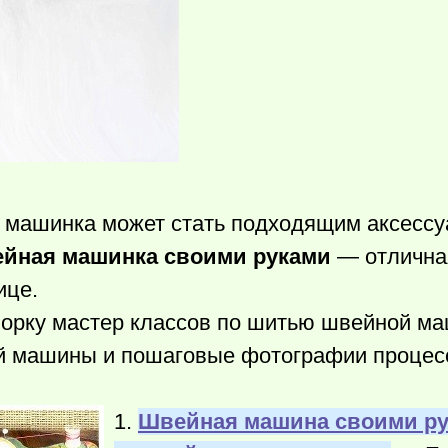
о машинка может стать подходящим аксесс
йная машинка своими руками
— отличная
ице.
борку мастер классов по шитью швейной м
й машины и пошаговые фотографии процес
1.
Швейная машина своими ру