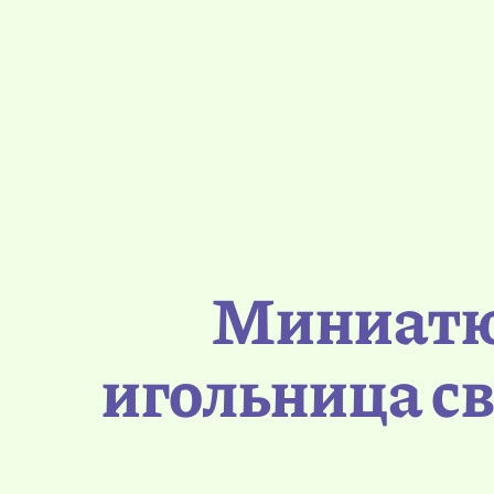
Миниатю
игольница с