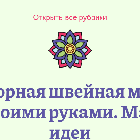
Открыть все рубрики
рная швейная 
воими руками. Ма
идеи