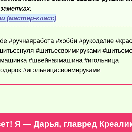
 заметках:
и (мастер-класс)
e #ручнаяработа #хобби #рукоделие #краси
#шитьеснуля #шитьесвоимируками #шитьем
ямашинка #швейнаямашина #игольница
подарок #игольницасвоимируками
ет! Я — Дарья, главред Креали