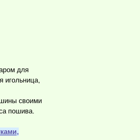
уаром для
 игольница,
ашины своими
са пошива.
ками,