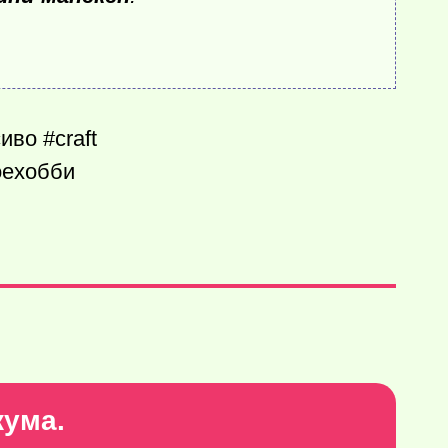
во #craft
оехобби
кума.