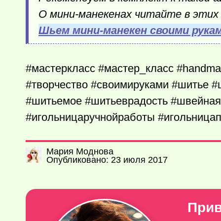
О мини-манекенах читайте в этих
Шьем мини-манекен своими рукам
#мастеркласс #мастер_класс #handmad
#творчество #своимируками #шитье 
#шитьемое #шитьеврадость #швейна
#игольницаручнойработы #игольница
Мария Моднова
Опубликовано: 23 июля 2017
Прив