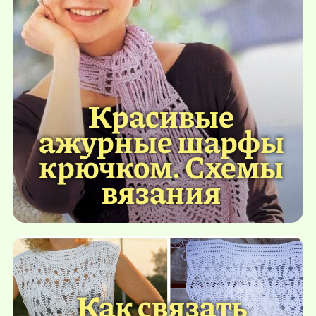
Красивые
ажурные шарфы
крючком. Схемы
вязания
Как связать