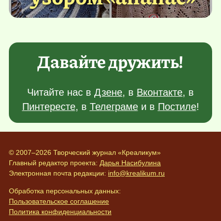
Давайте дружить!
Читайте нас в
Дзене
, в
Вконтакте
, в
Пинтересте
, в
Телеграме
и в
Постиле
!
© 2007–2026 Творческий журнал «Креаликум»
Главный редактор проекта:
Дарья Насибулина
Электронная почта редакции:
info@krealikum.ru
Обработка персональных данных:
Пользовательское соглашение
Политика конфиденциальности