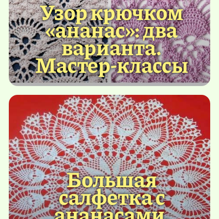
Узор крючком
«ананас»: два
варианта.
Мастер-классы
Большая
салфетка с
ананасами,