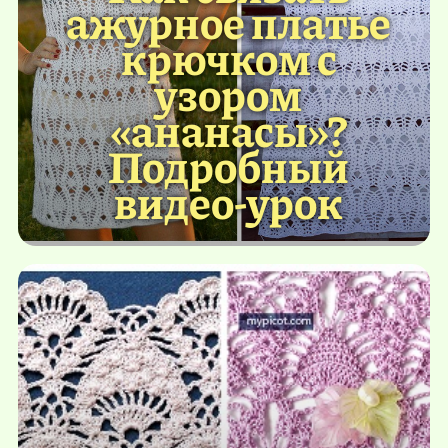
ажурное платье
крючком с
узором
«ананасы»?
Подробный
видео-урок