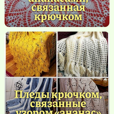
связанная
крючком
Пледы крючком,
связанные
узором «ананас»