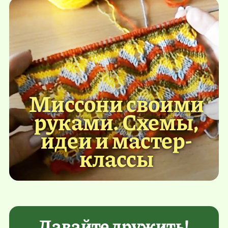
Миссони своими
руками. Схемы,
идеи и мастер-
классы
Давайте дружить!