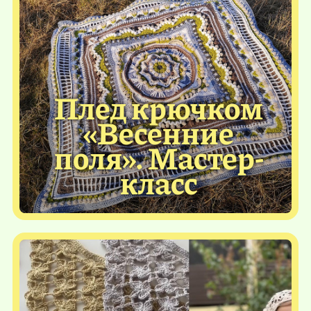
Плед крючком
«Весенние
поля». Мастер-
класс