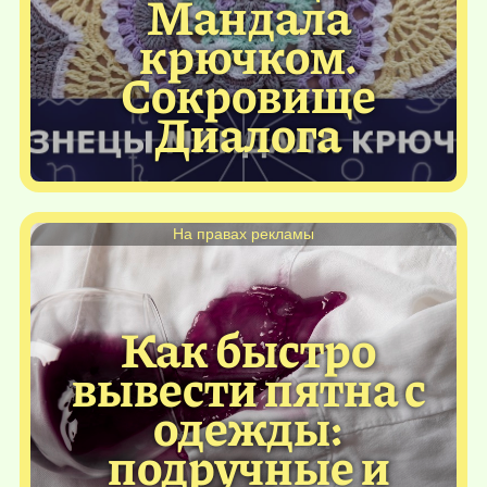
Мандала
крючком.
Сокровище
Диалога
На правах рекламы
Как быстро
вывести пятна с
одежды:
подручные и