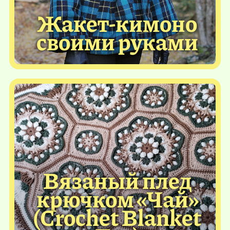
Жакет-кимоно
своими руками
Вязаный плед
крючком «Чай»
(Crochet Blanket