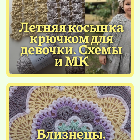
Летняя косынка
крючком для
девочки. Схемы
и МК
Близнецы.