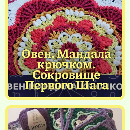
Овен. Мандала
крючком.
Сокровище
Первого Шага