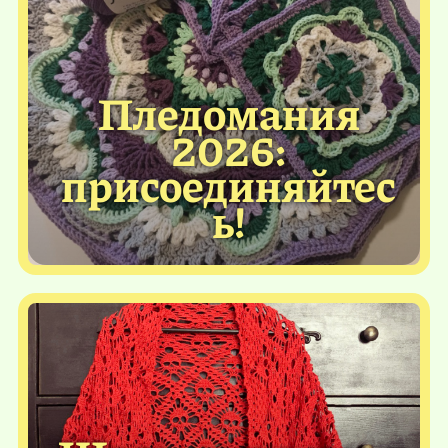
Пледомания
2026:
присоединяйтес
ь!