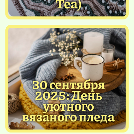
Tea)
30 сентября
2025: День
уютного
вязаного пледа