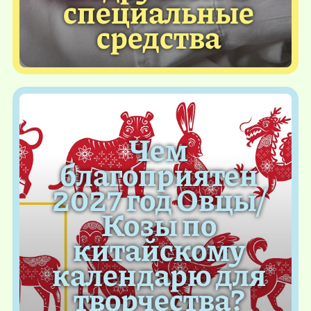
специальные
средства
Чем
благоприятен
2027 год Овцы/
Козы по
китайскому
календарю для
творчества?