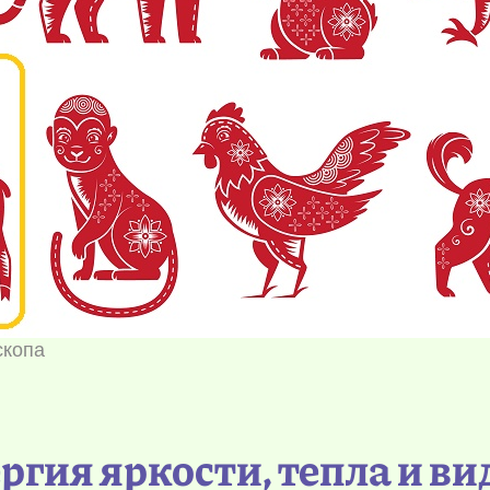
скопа
ргия яркости, тепла и в