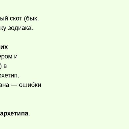
ый скот (бык,
ку зодиака.
ких
ером и
) в
хетип.
рана — ошибки
 архетипа
,