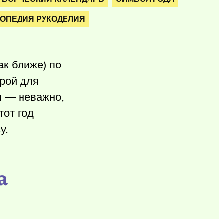
ОПЕДИЯ РУКОДЕЛИЯ
к ближе) по
орой для
м — неважно,
тот год
у.
а