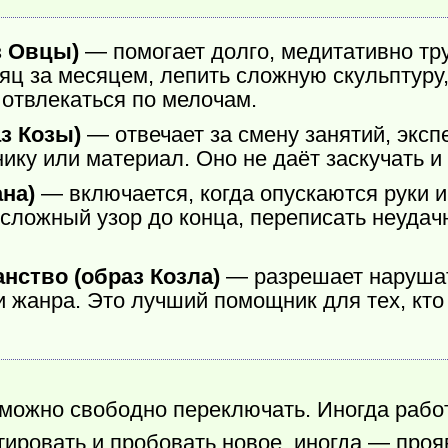
з Овцы)
— помогает долго, медитативно тр
яц за месяцем, лепить сложную скульптуру,
 отвлекаться по мелочам.
з Козы)
— отвечает за смену занятий, эксп
ку или материал. Оно не даёт заскучать и 
на)
— включается, когда опускаются руки и 
сложный узор до конца, переписать неудачн
нство (образ Козла)
— разрешает нарушат
и жанра. Это лучший помощник для тех, кто
я можно свободно переключать. Иногда раб
тировать и пробовать новое, иногда — проя