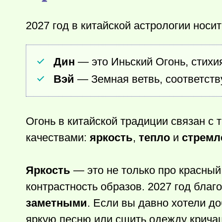
2027 год в китайской астрологии носи
Дин
— это Иньский Огонь, стихия
Вэй
— Земная ветвь, соответст
Огонь в китайской традиции связан с
качествами:
яркость
,
тепло
и
стремл
Яркость
— это не только про красный 
контрастность образов. 2027 год благ
заметными
. Если вы давно хотели д
яркую песню или сшить одежду кричащ