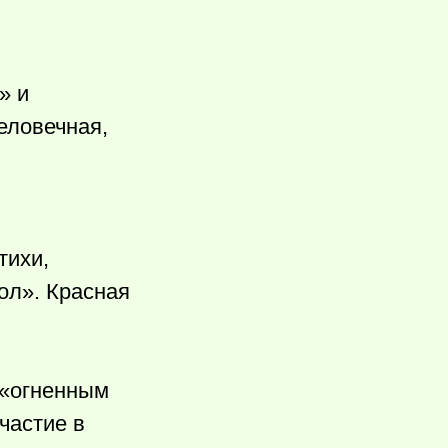
» и
еловечная,
тихи,
тол». Красная
 «огненным
частие в