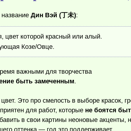
т название
Дин Вэй (丁未)
:
, цвет которой красный или алый.
вующая Козе/Овце.
 тремя важными для творчества
ение быть замеченным
.
цвет. Это про смелость в выборе красок, гр
оприятен для работ, которые
не боятся бы
обавить в свои картины неоновые акценты, 
его оттенка — год это поддерживает.