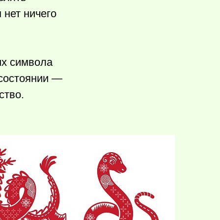
 нет ничего
их символа
 состоянии —
ство.