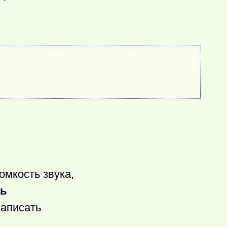
омкость звука,
ть
написать