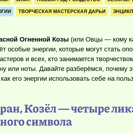
ОГИИ
ТВОРЧЕСКАЯ МАСТЕРСКАЯ ДАРЬИ
ЭНЦИКЛ
асной Огненной Козы
(или Овцы — кому ка
т особые энергии, которые могут стать оп
астеров и всех, кто занимается творчество
ину или ноты. Давайте разберёмся, почему э
как его энергии использовать себе на польз
аран, Козёл — четыре лик
ного символа