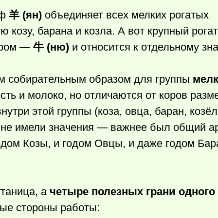
иф
羊 (ян)
объединяет всех мелких рогатых
козу, барана и козла. А вот крупный рогат
ифом —
牛 (ню)
и относится к отдельному зна
м собирательным образом для группы
мел
ть и молоко, но отличаются от коров разм
утри этой группы (коза, овца, баран, козёл
 не имели значения — важнее был общий ар
одом Козы, и годом Овцы, и даже годом Ба
утаница, а
четыре полезных грани одного
ные стороны работы: