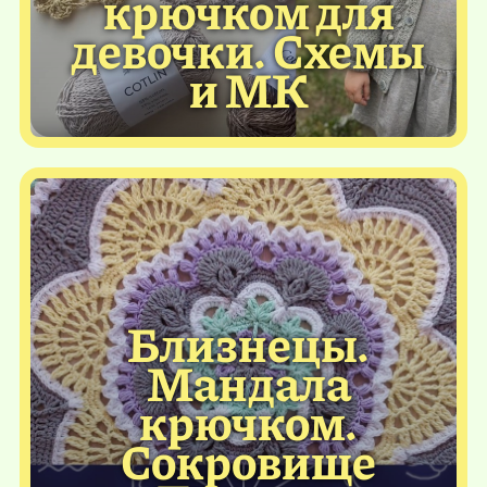
крючком для
девочки. Схемы
и МК
Близнецы.
Мандала
крючком.
Сокровище