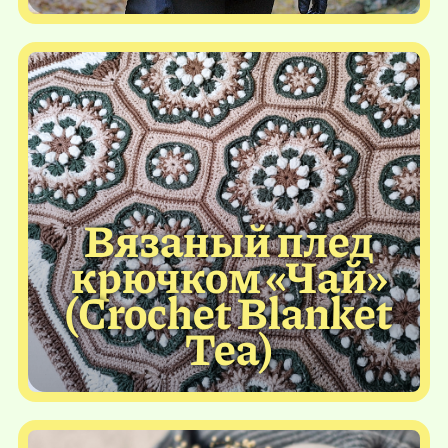
Вязаный плед
крючком «Чай»
(Crochet Blanket
Tea)