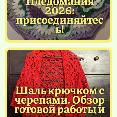
Пледомания
2026:
присоединяйтес
ь!
Шаль крючком с
черепами. Обзор
готовой работы и