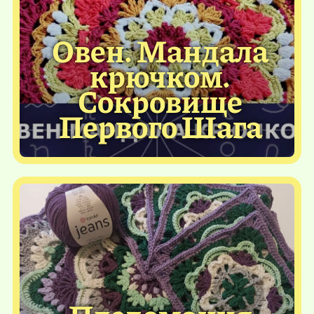
Овен. Мандала
крючком.
Сокровище
Первого Шага