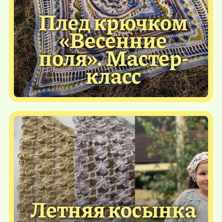
Плед крючком
«Весенние
поля». Мастер-
класс
Летняя косынка