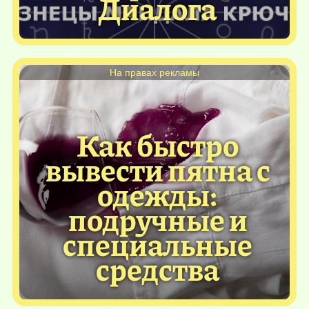
Диалога
На правах рекламы
Как быстро
вывести пятна с
одежды:
подручные и
специальные
средства