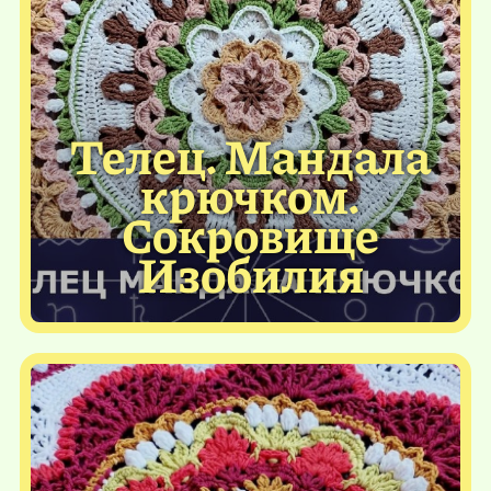
Телец. Мандала
крючком.
Сокровище
Изобилия