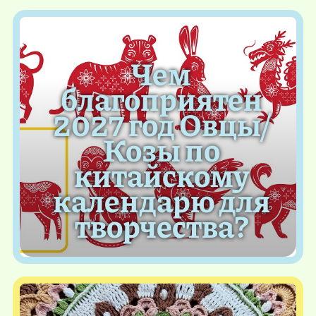
Чем
благоприятен
2027 год Овцы/
Козы по
китайскому
календарю для
творчества?