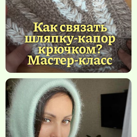
Как связать
шляпку-капор
крючком?
Мастер-класс