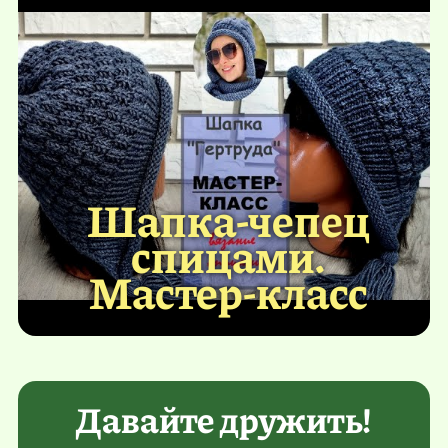
Шапка-чепец
спицами.
Мастер-класс
Давайте дружить!