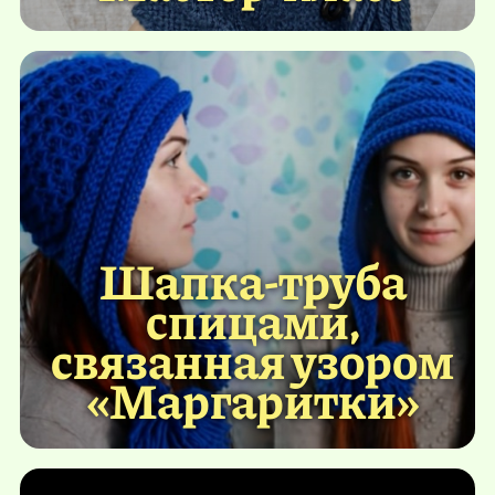
Шапка-труба
спицами,
связанная узором
«Маргаритки»