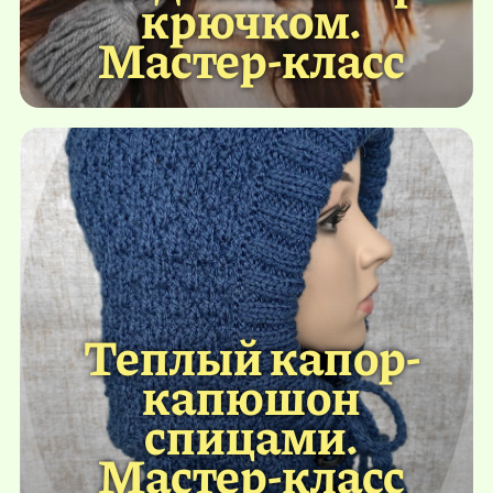
крючком.
Мастер-класс
Теплый капор-
капюшон
спицами.
Мастер-класс