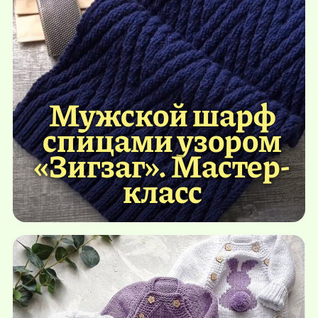
Мужской шарф
спицами узором
«Зигзаг». Мастер-
класс