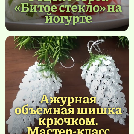
«Битое стекло» на
йогурте
Ажурная
объемная шишка
крючком.
Мастер-класс