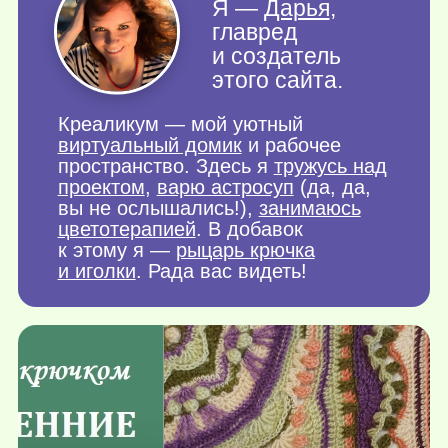
Я —
Дарья
,
главред
и создатель
этого сайта.
Креаликум — мой уютный
виртуальный домик
и рабочее
пространство. Здесь я
тружусь над
проектом
,
варю астросуп
(да, да,
вы не ослышались!),
занимаюсь
цветотерапией
. В добавок
к этому я —
рыцарь крючка
и иголки
. Рада вас видеть!