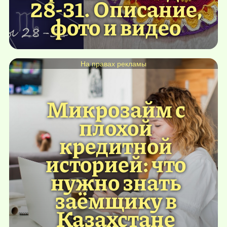
28-31. Описание,
фото и видео
На правах рекламы
Микрозайм с
плохой
кредитной
историей: что
нужно знать
заёмщику в
Казахстане