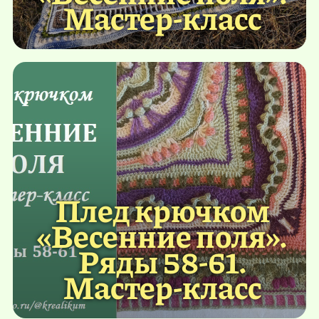
Мастер-класс
Плед крючком
«Весенние поля».
Ряды 58-61.
Мастер-класс