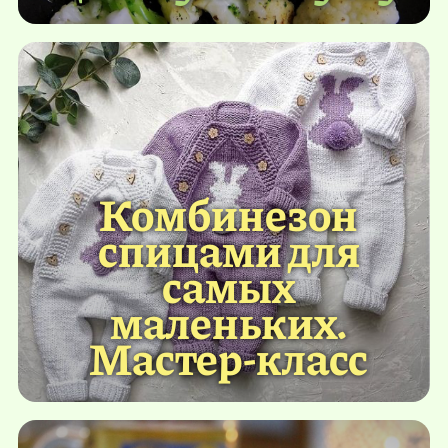
Комбинезон
спицами для
самых
маленьких.
Мастер-класс