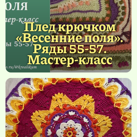
Плед крючком
«Весенние поля».
Ряды 55-57.
Мастер-класс